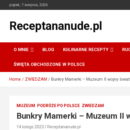
Skip
piątek, 7 sierpnia, 2026
to
content
Receptananude.pl
O MNIE
BLOG
KULINARNE RECEPTY
RU
ŚWIĘTA OBCHODZONE W POLSCE
Home
ZWIEDZAM
Bunkry Mamerki – Muzeum II wojny świa
MUZEUM
PODRÓŻE PO POLSCE
ZWIEDZAM
Bunkry Mamerki – Muzeum II w
14 lutego 2023
Receptananude.pl