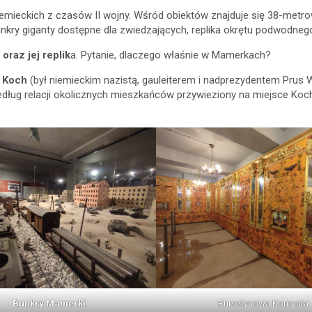
emieckich z czasów II wojny. Wśród obiektów znajduje się 38-metr
ry giganty dostępne dla zwiedzających, replika okrętu podwodnego
raz jej replik
a. Pytanie, dlaczego właśnie w Mamerkach?
h Koch
(był niemieckim nazistą, gauleiterem i nadprezydentem Prus 
ług relacji okolicznych mieszkańców przywieziony na miejsce Koch
Bunkry Mamerki
Bursztynowa Komnata