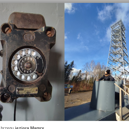
o brzegu
jeziora Mamry
.