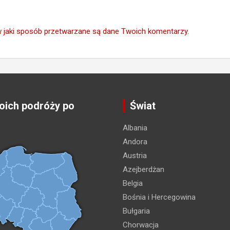
w jaki sposób przetwarzane są dane Twoich komentarzy.
ich podróży po
Świat
Albania
Andora
Austria
Azejberdżan
Belgia
Bośnia i Hercegowina
Bułgaria
Chorwacja