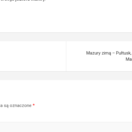
Mazury zimą – Pułtusk,
Mam
a są oznaczone
*