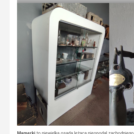
Mamerki
to niewielka osada leżąca nieopodal zachodnieg