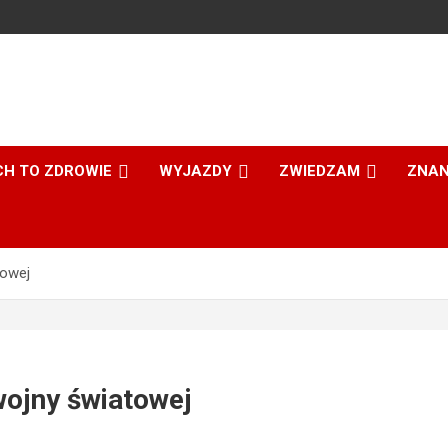
CH TO ZDROWIE
WYJAZDY
ZWIEDZAM
ZNAN
towej
ojny światowej