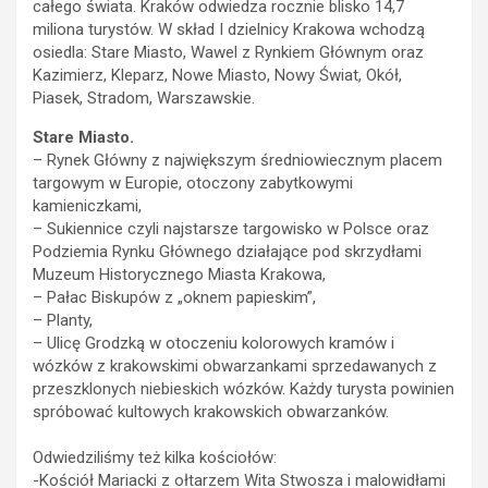
całego świata. Kraków odwiedza rocznie blisko 14,7
miliona turystów. W skład I dzielnicy Krakowa wchodzą
osiedla: Stare Miasto, Wawel z Rynkiem Głównym oraz
Kazimierz, Kleparz, Nowe Miasto, Nowy Świat, Okół,
Piasek, Stradom, Warszawskie.
Stare Miasto.
– Rynek Główny z największym średniowiecznym placem
targowym w Europie, otoczony zabytkowymi
kamieniczkami,
– Sukiennice czyli najstarsze targowisko w Polsce oraz
Podziemia Rynku Głównego działające pod skrzydłami
Muzeum Historycznego Miasta Krakowa,
– Pałac Biskupów z „oknem papieskim”,
– Planty,
– Ulicę Grodzką w otoczeniu kolorowych kramów i
wózków z krakowskimi obwarzankami sprzedawanych z
przeszklonych niebieskich wózków. Każdy turysta powinien
spróbować kultowych krakowskich obwarzanków.
Odwiedziliśmy też kilka kościołów:
-Kościół Mariacki z ołtarzem Wita Stwosza i malowidłami