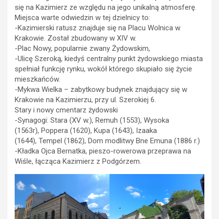
się na Kazimierz ze względu na jego unikalną atmosferę.
Miejsca warte odwiedzin w tej dzielnicy to:
-Kazimierski ratusz znajduje się na Placu Wolnica w
Krakowie. Został zbudowany w XIV w.
-Plac Nowy, popularnie zwany Żydowskim,
-Ulicę Szeroką, kiedyś centralny punkt żydowskiego miasta
spełniał funkcję rynku, wokół którego skupiało się życie
mieszkańców.
-Mykwa Wielka – zabytkowy budynek znajdujący się w
Krakowie na Kazimierzu, przy ul. Szerokiej 6.
Stary i nowy cmentarz żydowski
-Synagogi: Stara (XV w.), Remuh (1553), Wysoka
(1563r), Poppera (1620), Kupa (1643), Izaaka
(1644), Tempel (1862), Dom modlitwy Bne Emuna (1886 r.)
-Kładka Ojca Bernatka, pieszo-rowerowa przeprawa na
Wiśle, łącząca Kazimierz z Podgórzem.