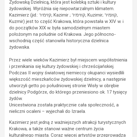
Żydowską Dzielnicą, która jest kolebką sztuki i kultury
żydowskiej. Wyróżnia się niepowtarzalnym klimatem.
Kazimierz (jid.: קזימיר, Kazimir ; קוזימיר, Kuzimir; קוזמיר,
Kuzmir) jest to część Krakowa, która powstała w XIV w. i
do początków XIX w. była samodzielnym miastem
położonym na południe od Krakowa. Jego północno-
wschodnią część stanowiła historyczna dzielnica
żydowska.
Przez wiele wieków Kazimierz był miejscem współistnienia
i przenikania się kultury żydowskiej i chrześcijańskiej.
Podczas II wojny światowej niemieccy okupanci wysiedlili
większość mieszkańców żydowskiej dzielnicy, a następnie
utworzyli getto po południowej stronie Wisły w obrębie
dzielnicy Podgórze, do którego przeniesiono ok. 17 tysięcy
żydów
.
Unicestwiona została praktycznie cała społeczność, a
nieliczni ocaleni – wyjechali do Izraela.
Kazimierz jest jedną z ważniejszych atrakcji turystycznych
Krakowa, a także stanowi ważne centrum życia
kulturalnego miasta. Coraz więcej artystów przeprowadza