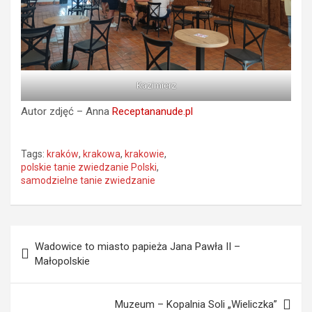
Kazimierz
Autor zdjęć – Anna
Receptananude.pl
Tags:
kraków
,
krakowa
,
krakowie
,
polskie tanie zwiedzanie Polski
,
samodzielne tanie zwiedzanie
Nawigacja
Wadowice to miasto papieża Jana Pawła II –
wpisu
Małopolskie
Muzeum – Kopalnia Soli „Wieliczka”