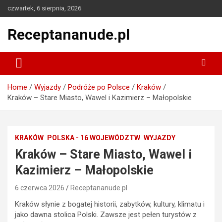
Skip
czwartek, 6 sierpnia, 2026
to
content
Receptananude.pl
Home
Wyjazdy
Podróże po Polsce
Kraków
Kraków – Stare Miasto, Wawel i Kazimierz – Małopolskie
KRAKÓW
POLSKA - 16 WOJEWÓDZTW
WYJAZDY
Kraków – Stare Miasto, Wawel i
Kazimierz – Małopolskie
6 czerwca 2026
Receptananude.pl
Kraków słynie z bogatej historii, zabytków, kultury, klimatu i
jako dawna stolica Polski. Zawsze jest pełen turystów z