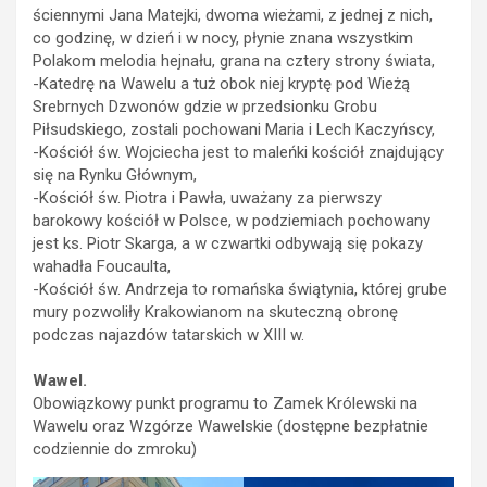
ściennymi Jana Matejki, dwoma wieżami, z jednej z nich,
co godzinę, w dzień i w nocy, płynie znana wszystkim
Polakom melodia hejnału, grana na cztery strony świata,
-Katedrę na Wawelu a tuż obok niej kryptę pod Wieżą
Srebrnych Dzwonów gdzie w przedsionku Grobu
Piłsudskiego, zostali pochowani Maria i Lech Kaczyńscy,
-Kościół św. Wojciecha jest to maleńki kościół znajdujący
się na Rynku Głównym,
-Kościół św. Piotra i Pawła, uważany za pierwszy
barokowy kościół w Polsce, w podziemiach pochowany
jest ks. Piotr Skarga, a w czwartki odbywają się pokazy
wahadła Foucaulta,
-Kościół św. Andrzeja to romańska świątynia, której grube
mury pozwoliły Krakowianom na skuteczną obronę
podczas najazdów tatarskich w XIII w.
Wawel.
Obowiązkowy punkt programu to Zamek Królewski na
Wawelu oraz Wzgórze Wawelskie (dostępne bezpłatnie
codziennie do zmroku)