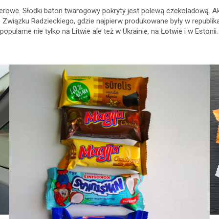
rowe. Słodki baton twarogowy pokryty jest polewą czekoladową. Akt
wiązku Radzieckiego, gdzie najpierw produkowane były w republikac
 popularne nie tylko na Litwie ale też w Ukrainie, na Łotwie i w Eston