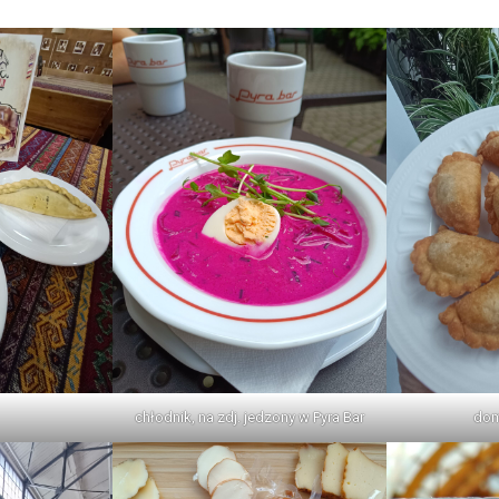
chłodnik, na zdj. jedzony w Pyra Bar
dom