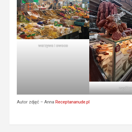
warzywa i owoce
wędliny
Autor zdjęć – Anna
Receptananude.pl