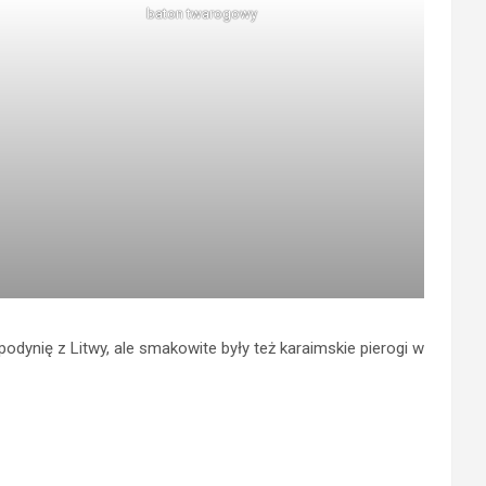
baton twarogowy
dynię z Litwy, ale smakowite były też karaimskie pierogi w