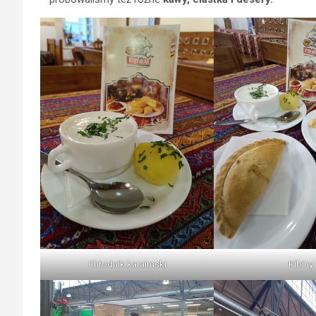
Chłodnik karaimski
Kibiny