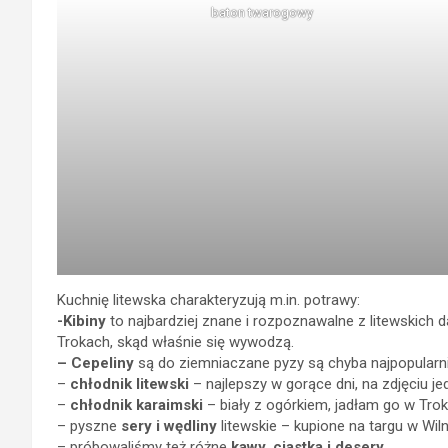
baton twarogowy
Kuchnię litewska charakteryzują m.in. potrawy:
-Kibiny
to najbardziej znane i rozpoznawalne z litewskich
Trokach, skąd właśnie się wywodzą.
– Cepeliny
są do ziemniaczane pyzy są chyba najpopularn
–
chłodnik litewski
– najlepszy w gorące dni, na zdjęciu 
–
chłodnik karaimski
– biały z ogórkiem, jadłam go w Trok
– pyszne
sery i wędliny
litewskie – kupione na targu w Wiln
– próbowaliśmy też różne
kawy, ciastka i desery.