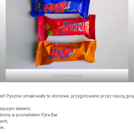
baton twarogowy
 dań! Pysznie smakowały te domowe, przygotowane przez naszą gospo
iejszym daniem,
jedzony w poznańskim Pyra Bar
ach,
ie,