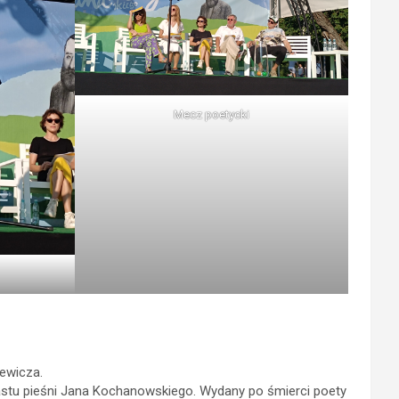
Mecz poetycki
iewicza.
unastu pieśni Jana Kochanowskiego. Wydany po śmierci poety