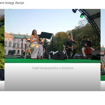
mi księgi dwoje.
Pieśń świętojańska o Sobótce