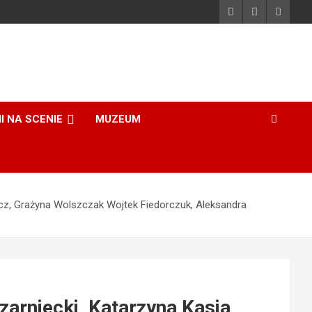
I NA SCENIE
MUZEUM
icz, Grażyna Wolszczak Wojtek Fiedorczuk, Aleksandra
arniecki, Katarzyna Kasia,