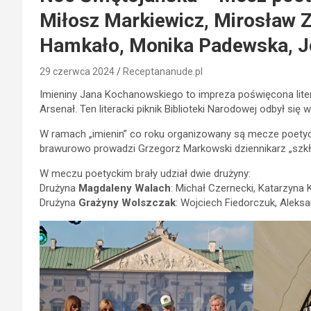
Miłosz Markiewicz, Mirosław 
Hamkało, Monika Padewska, Je
29 czerwca 2024
Receptananude.pl
Imieniny Jana Kochanowskiego to impreza poświęcona liter
Arsenał. Ten literacki piknik Biblioteki Narodowej odbył si
W ramach „imienin” co roku organizowany są mecze poetyck
brawurowo prowadzi Grzegorz Markowski dziennikarz „szkł
W meczu poetyckim brały udział dwie drużyny:
Drużyna
Magdaleny Walach
: Michał Czernecki, Katarzyna 
Drużyna
Grażyny Wolszczak
: Wojciech Fiedorczuk, Alek