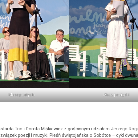
Mecz poetycki
Mecz poetycki
astarda Trio i Dorota Miśkiewicz z gościnnym udziałem Jerzego Rog
a związek poezji i muzyki. Pieśń świętojańska o Sobótce – cykl dw