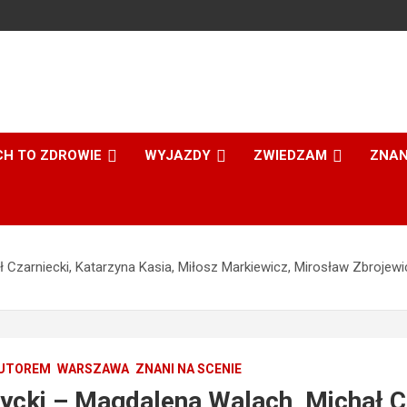
CH TO ZDROWIE
WYJAZDY
ZWIEDZAM
ZNAN
Czarniecki, Katarzyna Kasia, Miłosz Markiewicz, Mirosław Zbrojew
AUTOREM
WARSZAWA
ZNANI NA SCENIE
cki – Magdalena Walach, Michał Cz