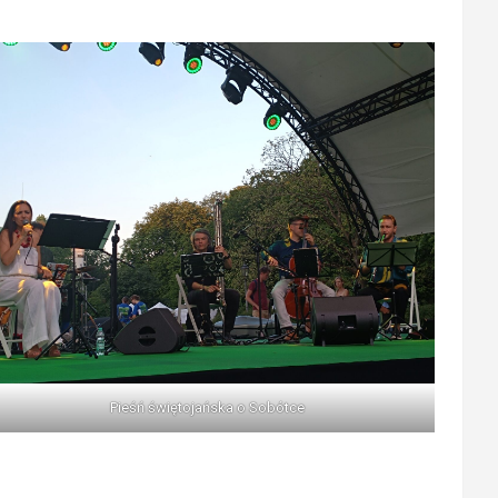
Pieśń świętojańska o Sobótce