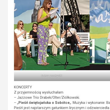
Mecz poetycki
KONCERTY
Z przyjemnością wysłuchałam
– Jazzowe Trio Drabek/Olter/Ziółkowski.
– „
Pieśń świętojańska o Sobótce
„. Muzyka i wykonanie: B
Pieśń jest najstarszym gatunkiem lirycznym i odzwierciedl