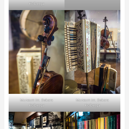
Kolberga
Muzeum im. Oskara
Muzeum im. Oskara
Kolberga
Kolberga