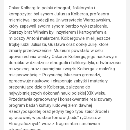
Oskar Kolberg to polski etnograf, folklorysta i
kompozytor, był synem Juliusza Kolberga, profesora
miernictwa i geodezji na Uniwersytecie Warszawskim,
który zapewnił swoim synom bardzo wykształcenie.
Starszy brat Wilhelm był inżynierem i kartografem a
młodszy Antoni malarzem. Kolbergowie mieli jeszcze
trójkę ludzi Juliusza, Gustawa oraz córkę Julię, które
zmarły przedwcześnie. Muzeum powstało w celu
upowszechnia wiedzy Oskarze Kolbergu, jego naukowym
dorobku w dziedzinie etnografii i folklorystyki, o twórczości
muzycznej oraz upamiętnia związki Kolberga z maleńką
miejscowością – Przysuchą. Muzeum gromadzi,
opracowuje naukowo i eksponuje zabytki i materiały
prezentujące dzieło Kolberga, zaliczane do
najwybitniejszych dokonań nauki polskiej XIX wieku.
Przedstawia opracowany i konsekwentnie realizowany
program badań kultury ludowej ziem dawnej
Rzeczypospolitej oraz jedyny tego typu zbiór źródeł i
opracowań, w postaci tomów „Ludu” i „Obrazów
Etnograficznych” wraz z fragmentami archiwum
rękopiśmiennego.