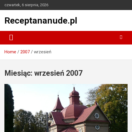
Skip
czwartek, 6 sierpnia, 2026
to
content
Receptananude.pl
Home
2007
wrzesień
Miesiąc:
wrzesień 2007