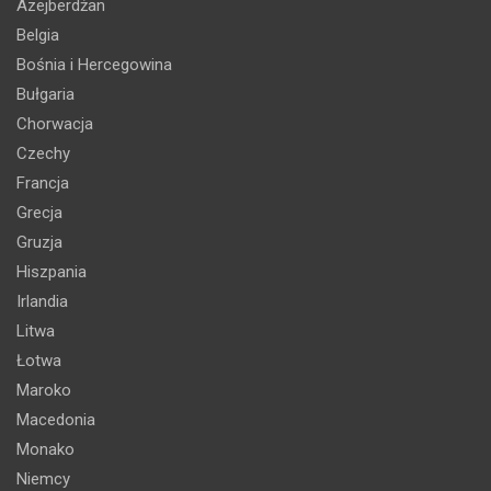
Azejberdżan
Belgia
Bośnia i Hercegowina
Bułgaria
Chorwacja
Czechy
Francja
Grecja
Gruzja
Hiszpania
Irlandia
Litwa
Łotwa
Maroko
Macedonia
Monako
Niemcy