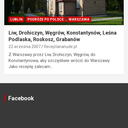
LUBLIN
PODRÓŻE PO POLSCE
WARSZAWA
Liw, Drohiczyn, Węgrów, Konstantynów, Leśna
Podlaska, Roskosz, Grabanów
22 września 2007
Receptananude.pl
Z Warszawy przez Liw, Drohiczyn, Węgrów, do
Konstantynowa, aby szczęśliwie wrócić do Warszawy.
Jako receptę zalecam…
Facebook