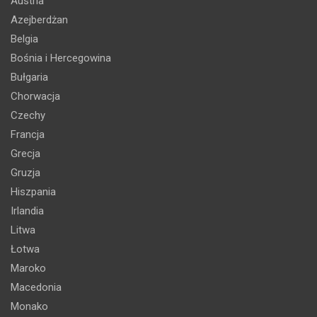
Austria
Azejberdżan
Belgia
Bośnia i Hercegowina
Bułgaria
Chorwacja
Czechy
Francja
Grecja
Gruzja
Hiszpania
Irlandia
Litwa
Łotwa
Maroko
Macedonia
Monako