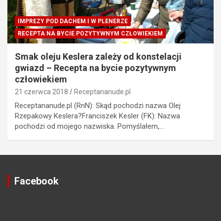
IMPREZY POD DACHEM I W PLENERZE
RECEPTA NA BYCIE POZYTYWNYM CZŁOWIEKIEM
Smak oleju Keslera zależy od konstelacji
gwiazd – Recepta na bycie pozytywnym
człowiekiem
21 czerwca 2018
Receptananude.pl
Receptananude.pl (RnN): Skąd pochodzi nazwa Olej
Rzepakowy Keslera?Franciszek Kesler (FK): Nazwa
pochodzi od mojego nazwiska. Pomyślałem,…
Facebook