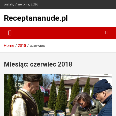
Skip
piątek, 7 sierpnia, 2026
to
content
Receptananude.pl
Home
2018
czerwiec
Miesiąc:
czerwiec 2018