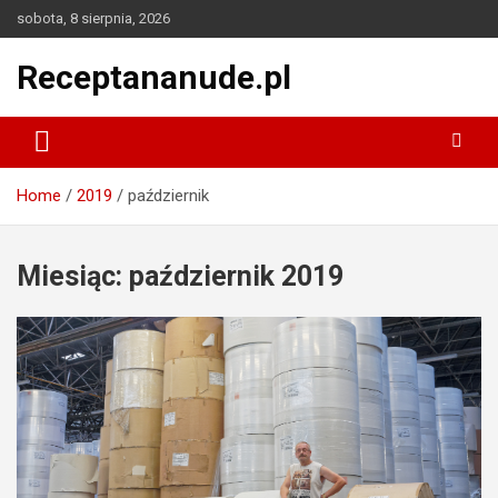
Skip
sobota, 8 sierpnia, 2026
to
content
Receptananude.pl
Home
2019
październik
Miesiąc:
październik 2019