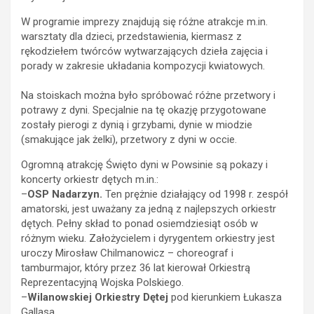
W programie imprezy znajdują się różne atrakcje m.in.
warsztaty dla dzieci, przedstawienia, kiermasz z
rękodziełem twórców wytwarzających dzieła
zajęcia i
porady w zakresie układania kompozycji kwiatowych.
Na stoiskach można było spróbować różne przetwory i
potrawy z dyni. Specjalnie na tę okazję przygotowane
zostały pierogi z dynią i grzybami, dynie w miodzie
(smakujące jak żelki), przetwory z dyni w occie.
Ogromną atrakcję Święto dyni w Powsinie są pokazy i
koncerty orkiestr dętych m.in.:
–
OSP Nadarzyn.
Ten prężnie działający od 1998 r. zespół
amatorski, jest uważany za jedną z najlepszych orkiestr
dętych. Pełny skład to ponad osiemdziesiąt osób w
różnym wieku. Założycielem i dyrygentem orkiestry jest
uroczy Mirosław Chilmanowicz – choreograf i
tamburmajor, który przez 36 lat kierował Orkiestrą
Reprezentacyjną Wojska Polskiego.
–
Wilanowskiej Orkiestry Dętej
pod kierunkiem Łukasza
Gallasa,