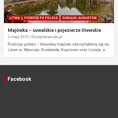
LITWA
PODRÓŻE PO POLSCE
SUWAŁKI, AUGUSTÓW
Majówka – suwalskie i pojezierze litewskie
5 maja 2019
Receptananude.pl
Podczas polsko – litewskiej majówki zatrzymaliśmy się na
Litwie w: Wjeszeje, Druskieniki, Kopciowo oraz Łozieje, a…
Facebook