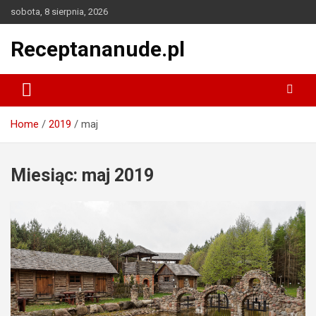
Skip
sobota, 8 sierpnia, 2026
to
content
Receptananude.pl
Home
2019
maj
Miesiąc:
maj 2019