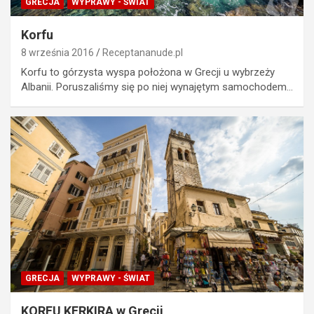
GRECJA
WYPRAWY - ŚWIAT
Korfu
8 września 2016
Receptananude.pl
Korfu to górzysta wyspa położona w Grecji u wybrzeży
Albanii. Poruszaliśmy się po niej wynajętym samochodem…
GRECJA
WYPRAWY - ŚWIAT
KORFU KERKIRA w Grecji