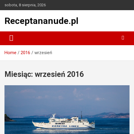
Skip
sobota, 8 sierpnia, 2026
to
content
Receptananude.pl
Home
2016
wrzesień
Miesiąc:
wrzesień 2016