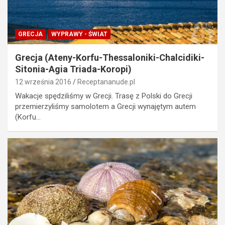
GRECJA
WYPRAWY - ŚWIAT
Grecja (Ateny-Korfu-Thessaloniki-Chalcidiki-
Sitonia-Agia Triada-Koropi)
12 września 2016
Receptananude.pl
Wakacje spędziliśmy w Grecji. Trasę z Polski do Grecji
przemierzyliśmy samolotem a Grecji wynajętym autem
(Korfu…