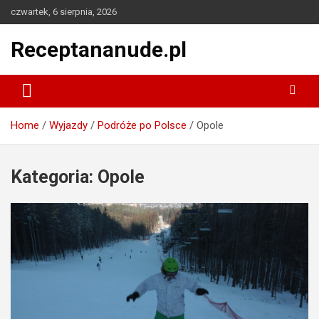
Skip
czwartek, 6 sierpnia, 2026
to
content
Receptananude.pl
Home
Wyjazdy
Podróże po Polsce
Opole
Kategoria:
Opole