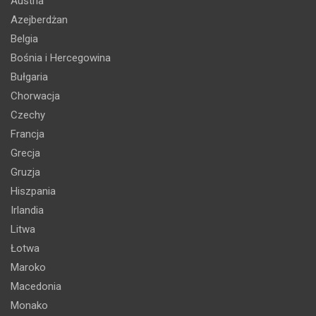
Austria
Azejberdżan
Belgia
Bośnia i Hercegowina
Bułgaria
Chorwacja
Czechy
Francja
Grecja
Gruzja
Hiszpania
Irlandia
Litwa
Łotwa
Maroko
Macedonia
Monako