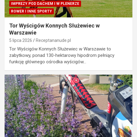
IMPREZY POD DACHEM I W PLENERZE
ROWER I INNE SPORTY
Tor Wyścigów Konnych Służewiec w
Warszawie
5 lipca 2026
Receptananude.pl
Tor Wyścigów Konnych Służewiec w Warszawie to
zabytkowy, ponad 130-hektarowy hipodrom pełniący
funkcję głównego ośrodka wyścigów…