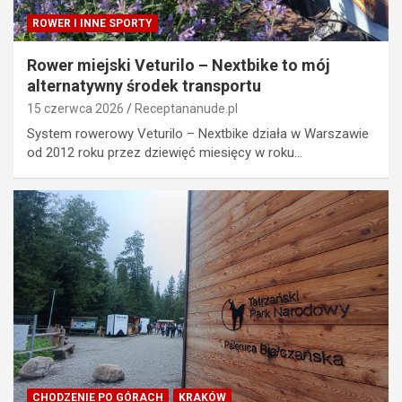
ROWER I INNE SPORTY
Rower miejski Veturilo – Nextbike to mój
alternatywny środek transportu
15 czerwca 2026
Receptananude.pl
System rowerowy Veturilo – Nextbike działa w Warszawie
od 2012 roku przez dziewięć miesięcy w roku…
CHODZENIE PO GÓRACH
KRAKÓW