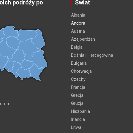
ich podróży po
Świat
Albania
Andora
Austria
Azejberdżan
Belgia
Bośnia i Hercegowina
Bułgaria
Chorwacja
Czechy
Francja
Grecja
Gruzja
oruń
Hiszpania
Irlandia
Litwa