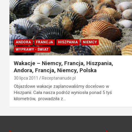
ANDORA
FRANCJA
HISZPANIA
NIEMCY
WYPRAWY - ŚWIAT
Wakacje – Niemcy, Francja, Hiszpania,
Andora, Francja, Niemcy, Polska
30 lipca 2011
Receptananude.pl
Objazdowe wakacje zaplanowaliśmy docelowo w
Hiszpanii. Cała nasza podróż wyniosła ponad 5 tyś
kilometrów, prowadziła z…