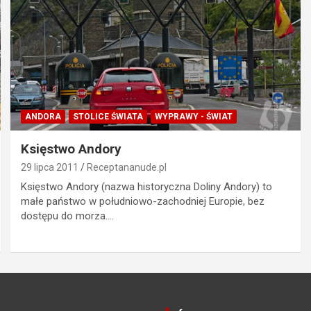
ANDORA
STOLICE ŚWIATA
WYPRAWY - ŚWIAT
Księstwo Andory
29 lipca 2011
Receptananude.pl
Księstwo Andory (nazwa historyczna Doliny Andory) to
małe państwo w południowo-zachodniej Europie, bez
dostępu do morza.…