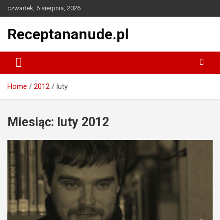
Skip
czwartek, 6 sierpnia, 2026
to
content
Receptananude.pl
Home
2012
luty
Miesiąc:
luty 2012