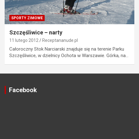
SPORTY ZIMOWE
Szczęśliwice – narty
11 lutego 2012
Receptananude.pl
Całoroczny Stok Narciarski znajduje się na terenie Parku
Szczęśliwice, w dzielnicy Ochota w Warszawie. Górka, na…
Facebook