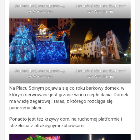
Jarmark Bożonarodzeniowy
Jarmark Bożonarodzeniowy
we Wrocławiu
we Wrocławiu
Jarmark Bożonarodzeniowy
Jarmark Bożonarodzeniowy
we Wrocławiu
we Wrocławiu
Na Placu Solnym pojawia się co roku barkowy domek, w
którym serwowane jest grzane wino i ciepłe dania. Domek
ma wieżę zegarową i taras, z którego rozciąga się
panorama placu.
Ponadto jest tez krzywy dom, na ruchomej platformie i
strzelnica z atrakcyjnymi zabawkami.