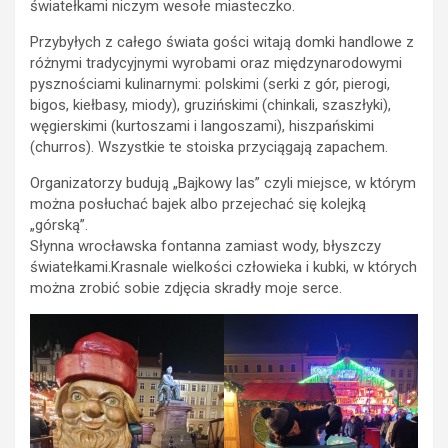
światełkami niczym wesołe miasteczko.
Przybyłych z całego świata gości witają domki handlowe z
różnymi tradycyjnymi wyrobami oraz międzynarodowymi
pysznościami kulinarnymi: polskimi (serki z gór, pierogi,
bigos, kiełbasy, miody), gruzińskimi (chinkali, szaszłyki),
węgierskimi (kurtoszami i langoszami), hiszpańskimi
(churros). Wszystkie te stoiska przyciągają zapachem.
Organizatorzy budują „Bajkowy las” czyli miejsce, w którym
można posłuchać bajek albo przejechać się kolejką
„górską”.
Słynna wrocławska fontanna zamiast wody, błyszczy
światełkami.Krasnale wielkości człowieka i kubki, w których
można zrobić sobie zdjęcia skradły moje serce.