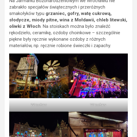
Na Jarmarku Bożonarodzeniowym we Wrocławiu nie
zabrakło specjałów świątecznych i przeróżnych
smakołyków typu
grzaniec, gofry, watę cukrową,
słodycze, miody pitne, wina z Mołdawii, chleb litewski,
oliwki z Włoch
. Na stoiskach można było znaleźć
rękodzieło, ceramikę, ozdoby choinkowe – szczególnie
piękne były ręcznie wykonane ozdoby z różnych
materiałów, np. ręcznie robione świeczki i zapachy.
Wrocław
Wrocław