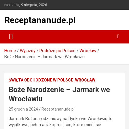
Skip
niedziela, 9 sierpnia, 2026
to
content
Receptananude.pl
Home
Wyjazdy
Podróże po Polsce
Wrocław
Boże Narodzenie – Jarmark we Wrocławiu
ŚWIĘTA OBCHODZONE W POLSCE
WROCŁAW
Boże Narodzenie – Jarmark we
Wrocławiu
25 grudnia 2024
Receptananude.pl
Jarmark Bożonarodzeniowy na Rynku we Wrocławiu to
wyjątkowe, pełen atrakcji miejsce, które mieni się