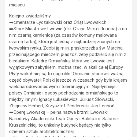
miejscu.
Kolejno zwiedziliśmy:
➡️cmentarze Łyczakowski oraz Orląt Lwowskich
➡️Stare Miasto we Lwowie (ukr. Старе Місто Львова) a na
nim czarną kamienicę (za czasów komuny malowana
czarną farbą), która jest jedną z najbardziej znanych na
lwowskim rynku. Zdobi ją m.in. płaskorzeźba św. Marcina
przecinającego mieczem płaszcz, żeby podzielić się nim z
biedakiem. Katedrę Ormiańską, która we Lwowie jest
wyjątkowym zabytkiem, można rzec, w skali całej Europy.
Płyty wokół niej są to nagrobki! Ormianie stanowili ważną
część obywateli Polski jeszcze w czasach gdy była krajem
wielonarodowościowym i tolerancyjnym. Najsłynniejsi
polscy Ormianie i osoby pochodzenia ormiańskiego to
między innymi Ignacy Łukasiewicz, Juliusz Słowacki,
Zbigniew Herbert, Krzysztof Penderecki, Jan Lechoń.
➡️Operę Lwowską – pełna nazwa brzmi: Lwowski
Narodowy Akademicki Teatr Opery i Baletu im. Salomei
Kruszelnickiej, to unikalny budynek będący nie tylko
dziełem sztuki architektonicznej.