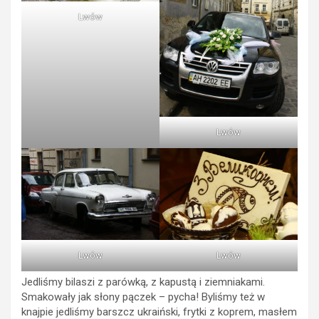
Lwów
Lwów
Lwów
Lwów
Jedliśmy bilaszi z parówką, z kapustą i ziemniakami.
Smakowały jak słony pączek – pycha! Byliśmy też w
knajpie jedliśmy barszcz ukraiński, frytki z koprem, masłem