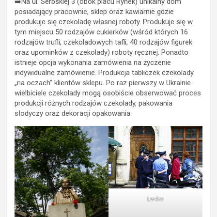
➡️Na ul. Serbskiej 3 (obok placu Rynek) unikalny dom
posiadający pracownie, sklep oraz kawiarnie gdzie
produkuje się czekoladę własnej roboty. Produkuje się w
tym miejscu 50 rodzajów cukierków (wśród których 16
rodzajów trufli, czekoladowych tafli, 40 rodzajów figurek
oraz upominków z czekolady) roboty ręcznej. Ponadto
istnieje opcja wykonania zamówienia na życzenie
indywidualne zamówienie. Produkcja tabliczek czekolady
„na oczach” klientów sklepu. Po raz pierwszy w Ukrainie
wielbiciele czekolady mogą osobiście obserwować proces
produkcji różnych rodzajów czekolady, pakowania
słodyczy oraz dekoracji opakowania.
Lwów