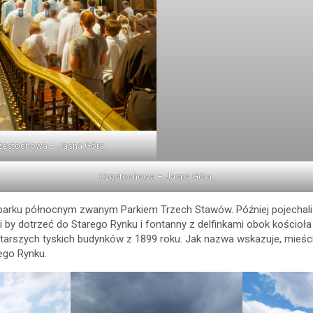
zęstochowa – Jasna Góra.
Częstochowa – Jasna Góra.
parku północnym zwanym Parkiem Trzech Stawów. Później pojechaliś
i by dotrzeć do Starego Rynku i fontanny z delfinkami obok kościoła
tarszych tyskich budynków z 1899 roku. Jak nazwa wskazuje, mieśc
rego Rynku.