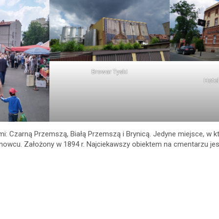
Browar Tyski
Hotel
i: Czarną Przemszą, Białą Przemszą i Brynicą. Jedyne miejsce, w k
wcu. Założony w 1894 r. Najciekawszy obiektem na cmentarzu jes