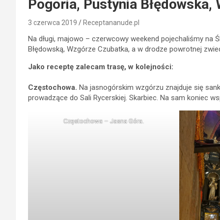
Pogoria, Pustynia Błędowska,
3 czerwca 2019
Receptananude.pl
Na długi, majowo – czerwcowy weekend pojechaliśmy na Ślą
Błędowską, Wzgórze Czubatka, a w drodze powrotnej zwied
Jako receptę zalecam trasę, w kolejności:
Częstochowa.
Na jasnogórskim wzgórzu znajduje się sank
prowadzące do Sali Rycerskiej. Skarbiec. Na sam koniec wspi
Częstochowa – Jasna Góra.