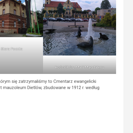
 Stara Poczta
kościół św. Marii Magdaleny
tórym się zatrzymaliśmy to Cmentarz ewangelicki
t mauzoleum Dietlów, zbudowane w 1912 r. według