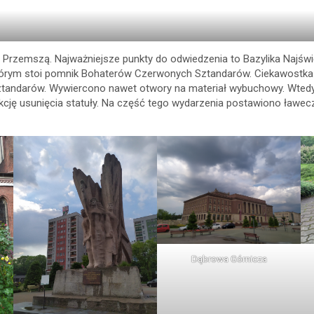
Przemszą. Najważniejsze punkty do odwiedzenia to Bazylika Najświęts
a którym stoi pomnik Bohaterów Czerwonych Sztandarów. Ciekawostk
tandarów. Wywiercono nawet otwory na materiał wybuchowy. Wtedy
kcję usunięcia statuły. Na część tego wydarzenia postawiono ławecz
Dąbrowa Górnicza