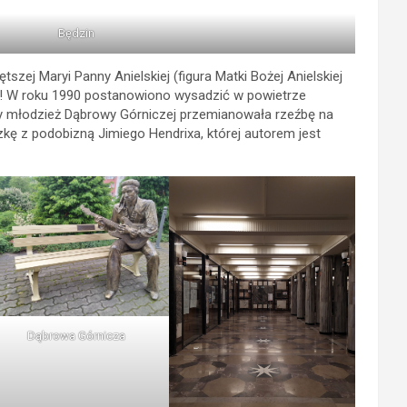
Będzin
zej Maryi Panny Anielskiej (figura Matki Bożej Anielskiej
a! W roku 1990 postanowiono wysadzić w powietrze
 młodzież Dąbrowy Górniczej przemianowała rzeźbę na
kę z podobizną Jimiego Hendrixa, której autorem jest
Dąbrowa Górnicza