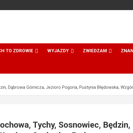
CH TO ZDROWIE
WYJAZDY
ZWIEDZAM
ZNAN
in, Dąbrowa Górnicza, Jezioro Pogoria, Pustynia Błędowska, Wzg
ochowa, Tychy, Sosnowiec, Będzin, 