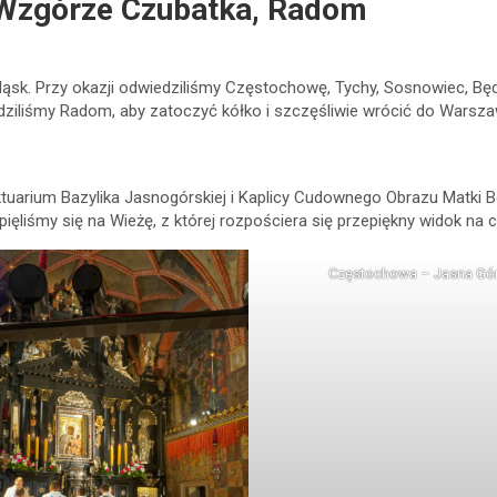
 Wzgórze Czubatka, Radom
sk. Przy okazji odwiedziliśmy Częstochowę, Tychy, Sosnowiec, Będz
ziliśmy Radom, aby zatoczyć kółko i szczęśliwie wrócić do Warsza
tuarium Bazylika Jasnogórskiej i Kaplicy Cudownego Obrazu Matki 
ęliśmy się na Wieżę, z której rozpościera się przepiękny widok na c
Częstochowa – Jasna Gór