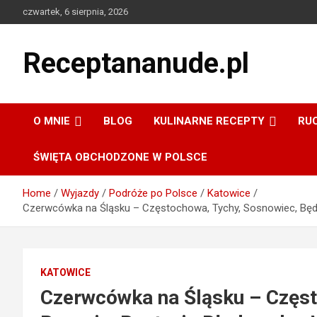
Skip
czwartek, 6 sierpnia, 2026
to
content
Receptananude.pl
O MNIE
BLOG
KULINARNE RECEPTY
RU
ŚWIĘTA OBCHODZONE W POLSCE
Home
Wyjazdy
Podróże po Polsce
Katowice
Czerwcówka na Śląsku – Częstochowa, Tychy, Sosnowiec, Będz
KATOWICE
Czerwcówka na Śląsku – Częst