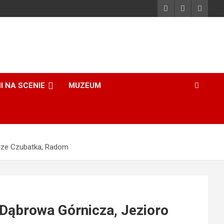
I NA SCENIE
MUZEUM
órze Czubatka, Radom
Dąbrowa Górnicza, Jezioro