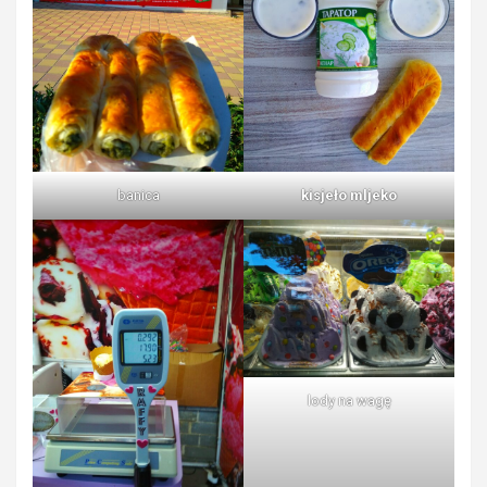
banica
kisjeło mljeko
lody na wagę