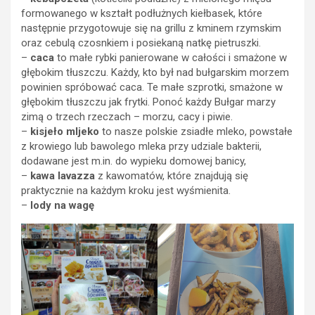
formowanego w kształt podłużnych kiełbasek, które
następnie przygotowuje się na grillu z kminem rzymskim
oraz cebulą czosnkiem i posiekaną natkę pietruszki.
–
caca
to małe rybki panierowane w całości i smażone w
głębokim tłuszczu. Każdy, kto był nad bułgarskim morzem
powinien spróbować caca. Te małe szprotki, smażone w
głębokim tłuszczu jak frytki. Ponoć każdy Bułgar marzy
zimą o trzech rzeczach – morzu, cacy i piwie.
–
kisjeło mljeko
to nasze polskie zsiadłe mleko, powstałe
z krowiego lub bawolego mleka przy udziale bakterii,
dodawane jest m.in. do wypieku domowej banicy,
–
kawa lavazza
z kawomatów, które znajdują się
praktycznie na każdym kroku jest wyśmienita.
–
lody na wagę