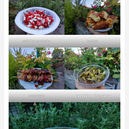
sałatka szopska
banica
szaszłyki
papryka grillowana