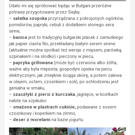
Udało mi się spróbować będąc w Bułgarii przeróżne
potrawy przygotowane przez Siejkę:
–
sałatka szopska
przyrządzana z pokrojonych ogórków,
pomidorów, papryki, cebuli z dodatkiem słonego sera
sirine,
–
banica
jest to tradycyjny bułgarski placek z cieniutkiego
jak papier ciasta filo, przekładany białym serem sirene
(aktualnie można spotkać też wersje z mięsem, parówką,
szpinakiem i na słodko) i pieczony w piecu,
–
papryka grillowana
(może być czerwona albo żółta,
ważne aby była mięsista, gospodyni opieka na piecu
elektrycznym, jak zmięknie ściąga skórę, a potem zalewa
w olejem, octem, czosnkiem i soli), po schłodzeniu jest
genialna w smaku,
–
szaszłyki z piersi z kurczaka
, jagnięce, w kostkach
nabite na szpikulec
–
smażone w plastrach cukinie,
podawane z sosem
czosnkowy i koperkiem na zimno,
–
deser z morelami
na bazie jogurtu.