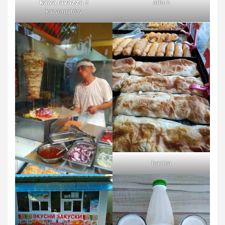
kawa lavazza
z
arbuz
kawomatów
banica