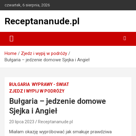
Skip
czwartek, 6 sierpnia, 2026
to
content
Receptananude.pl
Home
Zjedz i wypij w podróży
Bułgaria – jedzenie domowe Sjejka i Angieł
BUŁGARIA
WYPRAWY - ŚWIAT
ZJEDZ I WYPIJ W PODRÓŻY
Bułgaria – jedzenie domowe
Sjejka i Angieł
20 lipca 2023
Receptananude.pl
Miałam okazję wypróbować jak smakuje prawdziwa