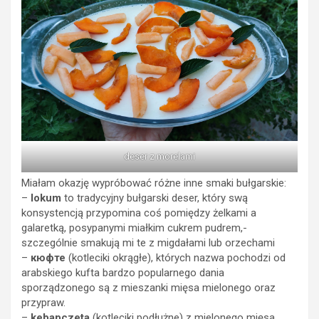
deser z morelami
Miałam okazję wypróbować różne inne smaki bułgarskie:
–
lokum
to tradycyjny bułgarski deser, który swą
konsystencją przypomina coś pomiędzy żelkami a
galaretką, posypanymi miałkim cukrem pudrem,-
szczególnie smakują mi te z migdałami lub orzechami
–
кюфте
(kotleciki okrągłe), których nazwa pochodzi od
arabskiego kufta bardzo popularnego dania
sporządzonego są z mieszanki mięsa mielonego oraz
przypraw.
–
kebapczeta
(kotleciki podłużne) z mielonego mięsa