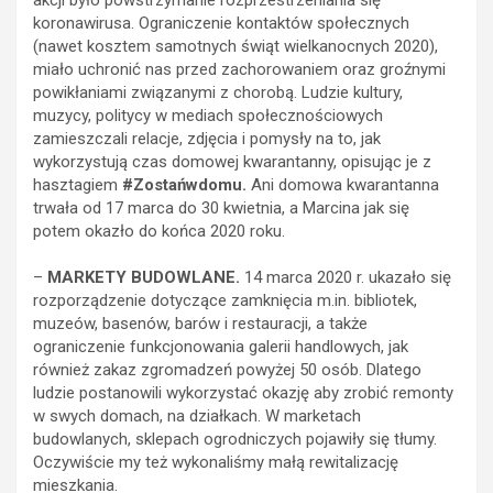
koronawirusa. Ograniczenie kontaktów społecznych
(nawet kosztem samotnych świąt wielkanocnych 2020),
miało uchronić nas przed zachorowaniem oraz groźnymi
powikłaniami związanymi z chorobą. Ludzie kultury,
muzycy, politycy w mediach społecznościowych
zamieszczali relacje, zdjęcia i pomysły na to, jak
wykorzystują czas domowej kwarantanny, opisując je z
hasztagiem
#Zostańwdomu.
Ani domowa kwarantanna
trwała od 17 marca do 30 kwietnia, a Marcina jak się
potem okazło do końca 2020 roku.
–
MARKETY BUDOWLANE.
14 marca 2020 r. ukazało się
rozporządzenie dotyczące zamknięcia m.in. bibliotek,
muzeów, basenów, barów i restauracji, a także
ograniczenie funkcjonowania galerii handlowych, jak
również zakaz zgromadzeń powyżej 50 osób. Dlatego
ludzie postanowili wykorzystać okazję aby zrobić remonty
w swych domach, na działkach. W marketach
budowlanych, sklepach ogrodniczych pojawiły się tłumy.
Oczywiście my też wykonaliśmy małą rewitalizację
mieszkania.