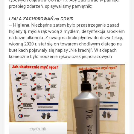
typowych objawów COVID-19. Aby zachować w pamięci
przebieg zdarzeń, spisywaliśmy pamiętnik:
I FALA ZACHOROWAŃ na COVID
– Higiena
. Niezbędne zatem było przestrzeganie zasad
higieny tj. mycia rąk wodą z mydłem, dezynfekcja środkiem
na bazie alkoholu. Z uwagi na braki płynów do dezynfekcji,
wiosną 2020 r. stał się on towarem chodliwym dlatego na
butelkach pojawiały się napisy „Nie kradnij”. W sklepach
konieczne było noszenie rękawiczek jednorazowych.
mycie rąk