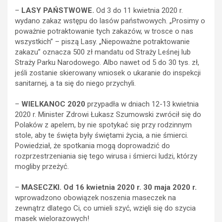
–
LASY PAŃSTWOWE.
Od 3 do 11 kwietnia 2020 r.
wydano zakaz wstępu do lasów państwowych. „Prosimy o
poważnie potraktowanie tych zakazów, w trosce o nas
wszystkich” – piszą Lasy. „Niepoważne potraktowanie
zakazu” oznacza 500 zł mandatu od Straży Leśnej lub
Straży Parku Narodowego. Albo nawet od 5 do 30 tys. zł,
jeśli zostanie skierowany wniosek o ukaranie do inspekcji
sanitarnej, a ta się do niego przychyli.
–
WIELKANOC 2020
przypadła w dniach 12-13 kwietnia
2020 r. Minister Zdrowi Łukasz Szumowski zwrócił się do
Polaków z apelem, by nie spotykać się przy rodzinnym
stole, aby te święta były świętami życia, a nie śmierci.
Powiedział, że spotkania mogą doprowadzić do
rozprzestrzeniania się tego wirusa i śmierci ludzi, którzy
mogliby przeżyć.
–
MASECZKI. Od 16 kwietnia 2020 r. 30 maja 2020 r.
wprowadzono obowiązek noszenia maseczek na
zewnątrz dlatego Ci, co umieli szyć, wzięli się do szycia
masek wielorazowych!