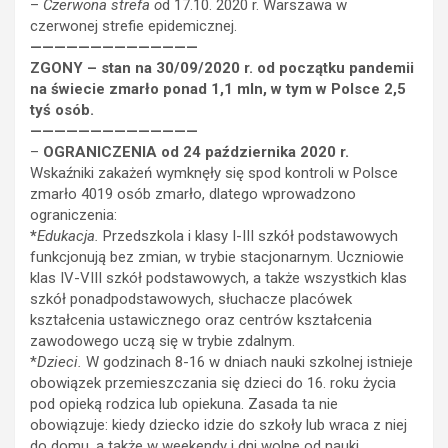
–
Czerwona strefa o
d 17.10. 2020 r. Warszawa w
czerwonej strefie epidemicznej.
——————————————
ZGONY – stan na 30/09/2020 r. od początku pandemii
na świecie zmarło ponad 1,1 mln, w tym w Polsce 2,5
tyś osób.
——————————————
–
OGRANICZENIA od 24 października 2020 r.
Wskaźniki zakażeń wymknęły się spod kontroli
w Polsce
zmarło 4019 osób zmarło, dlatego wprowadzono
ograniczenia:
*
Edukacja.
Przedszkola i klasy I-III szkół podstawowych
funkcjonują bez zmian, w trybie stacjonarnym. Uczniowie
klas IV-VIII szkół podstawowych, a także wszystkich klas
szkół ponadpodstawowych, słuchacze placówek
kształcenia ustawicznego oraz centrów kształcenia
zawodowego uczą się w trybie zdalnym.
*
Dzieci.
W godzinach 8-16 w dniach nauki szkolnej istnieje
obowiązek przemieszczania się dzieci do 16. roku życia
pod opieką rodzica lub opiekuna. Zasada ta nie
obowiązuje: kiedy dziecko idzie do szkoły lub wraca z niej
do domu, a także w weekendy i dni wolne od nauki.