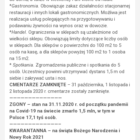
*
Gastronomia.
Obowiązuje zakaz działalności stacjonarnej
restauracji i innych lokali gastronomicznych. Możliwa jest
realizacja usług polegających na przygotowywaniu i
podawaniu żywności na wynos oraz w dowozie.
*
Handel.
Ograniczenia w sklepach są uzależnione od
wielkości sklepu. Obowiązują limity dotyczące liczby osób
w sklepach. Dla sklepów o powierzchni do 100 m2 to 5
osób na kasę, a dla sklepów powyżej 100 m2 to 1 osoba
na 15 m2.
*
Spotkania.
Zgromadzenia publiczne i spotkania do 5
osób. Uczestnicy powinni utrzymywać dystans 1,5 m od
siebie i zakrywać usta i nos.
CMENTARZE
ZAMKNIĘTE
– 31 października, 1 listopada i
2 listopada 2020 r. cmentarze zostały zamknięte.
——————————————
ZGONY – stan na 31.11.2020 r. od początku pandemii
n
a Covid-19 na świecie zmarło
1,5 mln, w tym w
Polsce 17,1 tyś osób.
—————————————–
KWARANTANNA – na świąta Bożego Narodzenia i
Nowy Rok 2021