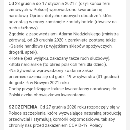
Od 28 grudnia do 17 stycznia 2021 r. (czyli końca ferii
zimowych w Polsce) wprowadzono kwarantannę
narodową. Oprócz dotychczasowych obostrzeń, które
pozostają w mocy zamknięte zostały hotele (również na
ruch służbowy).
Zgodnie z zapowiedziami Adama Niedzielskiego (ministra
zdrowia), od 28 grudnia 2020 r. zamknięte zostaną także:
-Galerie handlowe (z wyjątkiem sklepów spożywczych,
drogerii, aptek),
-Hotele (bez wyjątku, zakazany także ruch służbowy),
-Stoki narciarskie (to okres polskich ferii dla dzieci),
-Na Sylwestra wprowadzony zostanie zakaz
przemieszczenia się od godz. 19 w sylwestra (31 grudnia)
do godz. 6 w Nowym 2021 roku.
Osoby przyjeżdżające trakcie kwarantanny narodowej do
Polski czeka obowiązkowa kwarantanna.
SZCZEPIENIA.
Od 27 grudnia 2020 roku rozpoczęły się w
Polsce szczepienia, które wyzwalające naturalną produkcję
przeciwciał i stymulują komórki odpornościowe, tak aby
chroniły nas przed zakażeniem COVID-19. Polacy