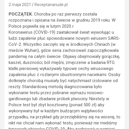
2 maja 2021
Receptananude.pl
POCZĄTEK.
Choroba po raz pierwszy została
rozpoznana i opisana na świecie w grudniu 2019 roku. W
Polsce pojawiła się w lutym 2020 r.
Koronawirus (COVID-19) zaatakował świat wywołując u
ludzi zapalenie płuc spowodowane nowym wirusem SARS-
CoV-2. Wszystko zaczęło się w środkowych Chinach (w
mieście Wuhan), gdzie seria zachorowań zapoczątkowała
pandemię na całym świecie. Objawy obejmowały gorączkę,
kaszel, duszności, ból mięśni, zmęczenie a badania RTG
klatki piersiowej wykazywały typowe cechy wirusowego
zapalenia płuc z rozlanymi obustronnymi naciekami. Osoby
dotknięte chorobą musiały być natychmiast izolowane od
reszty. Standardową metodą diagnozowania było
wykonanie testu przez pobranie wymazu nosowo-
gardłowego lub zbadanie próbek plwociny. Niestety w
Polsce test był zbyt kosztowny (ponad 500 zł) aby
wykonywany był w każdym budzącym wątpliwości
przypadku, na przykład gdy przeziębiliśmy się na wiosnę, to
nikt nie chciał nam wykonać testu, ponieważ nie mieliśmy