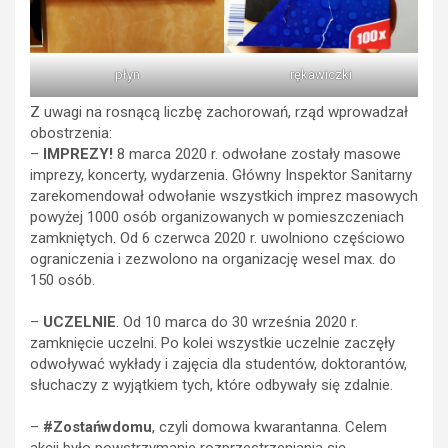
płyn
rękawiczki
Z uwagi na rosnącą liczbę zachorowań, rząd wprowadzał
obostrzenia:
–
IMPREZY!
8 marca 2020 r. odwołane zostały masowe
imprezy, koncerty, wydarzenia. Główny Inspektor Sanitarny
zarekomendował odwołanie wszystkich imprez masowych
powyżej 1000 osób organizowanych w pomieszczeniach
zamkniętych. Od 6 czerwca 2020 r. uwolniono częściowo
ograniczenia i zezwolono na organizację wesel max. do
150 osób.
–
UCZELNIE
. Od 10 marca do 30 września 2020 r.
zamknięcie uczelni. Po kolei wszystkie uczelnie zaczęły
odwoływać wykłady i zajęcia dla studentów, doktorantów,
słuchaczy z wyjątkiem tych, które odbywały się zdalnie.
–
#Zostańwdomu
, czyli domowa kwarantanna. Celem
akcji było powstrzymanie rozprzestrzeniania się