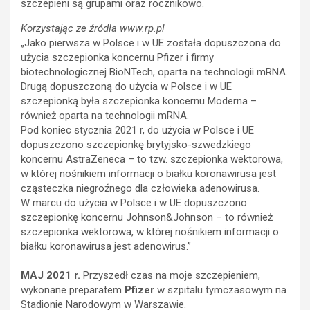
szczepieni są grupami oraz rocznikowo.
Korzystając ze źródła www.rp.pl
„Jako pierwsza w Polsce i w UE została dopuszczona do
użycia szczepionka koncernu Pfizer i firmy
biotechnologicznej BioNTech, oparta na technologii mRNA.
Drugą dopuszczoną do użycia w Polsce i w UE
szczepionką była szczepionka koncernu Moderna –
również oparta na technologii mRNA.
Pod koniec stycznia 2021 r, do użycia w Polsce i UE
dopuszczono szczepionkę brytyjsko-szwedzkiego
koncernu AstraZeneca – to tzw. szczepionka wektorowa,
w której nośnikiem informacji o białku koronawirusa jest
cząsteczka niegroźnego dla człowieka adenowirusa.
W marcu do użycia w Polsce i w UE dopuszczono
szczepionkę koncernu Johnson&Johnson – to również
szczepionka wektorowa, w której nośnikiem informacji o
białku koronawirusa jest adenowirus.”
MAJ 2021 r.
Przyszedł czas na moje szczepieniem,
wykonane preparatem
Pfizer
w szpitalu tymczasowym na
Stadionie Narodowym w Warszawie.