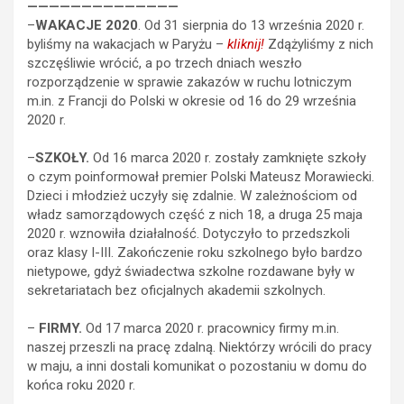
——————————————
–
WAKACJE 2020
. Od 31 sierpnia do 13 września 2020 r.
byliśmy na wakacjach w Paryżu –
kliknij!
Zdążyliśmy z nich
szczęśliwie wrócić, a po trzech dniach weszło
rozporządzenie w sprawie zakazów w ruchu lotniczym
m.in. z Francji do Polski w okresie od 16 do 29 września
2020 r.
–
SZKOŁY.
Od 16 marca 2020 r. zostały zamknięte szkoły
o czym poinformował premier Polski Mateusz Morawiecki.
Dzieci i młodzież uczyły się zdalnie. W zależnościom od
władz samorządowych część z nich 18, a druga 25 maja
2020 r. wznowiła działalność. Dotyczyło to przedszkoli
oraz klasy I-III. Zakończenie roku szkolnego było bardzo
nietypowe, gdyż świadectwa szkolne rozdawane były w
sekretariatach bez oficjalnych akademii szkolnych.
–
FIRMY.
Od 17 marca 2020 r. pracownicy firmy m.in.
naszej przeszli na pracę zdalną. Niektórzy wrócili do pracy
w maju, a inni dostali komunikat o pozostaniu w domu do
końca roku 2020 r.