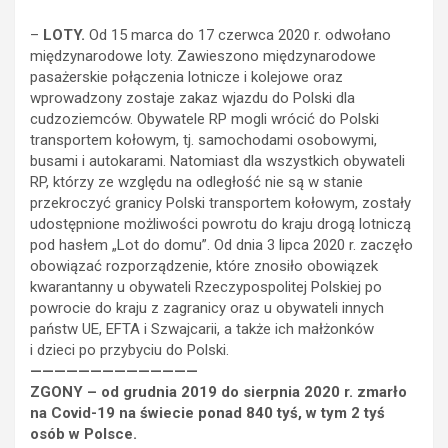
–
LOTY.
Od 15 marca do 17 czerwca 2020 r. odwołano
międzynarodowe loty. Zawieszono międzynarodowe
pasażerskie połączenia lotnicze i kolejowe oraz
wprowadzony zostaje zakaz wjazdu do Polski dla
cudzoziemców. Obywatele RP mogli wrócić do Polski
transportem kołowym, tj. samochodami osobowymi,
busami i autokarami. Natomiast dla wszystkich obywateli
RP, którzy ze względu na odległość nie są w stanie
przekroczyć granicy Polski transportem kołowym, zostały
udostępnione możliwości powrotu do kraju drogą lotniczą
pod hasłem „Lot do domu”. Od dnia 3 lipca 2020 r. zaczęło
obowiązać rozporządzenie, które znosiło obowiązek
kwarantanny u obywateli Rzeczypospolitej Polskiej po
powrocie do kraju z zagranicy oraz u obywateli innych
państw UE, EFTA i Szwajcarii, a także ich małżonków
i dzieci po przybyciu do Polski.
——————————————
ZGONY – od grudnia 2019 do sierpnia 2020 r. zmarło
n
a Covid-19 na świecie ponad
840 tyś, w tym 2 tyś
osób
w Polsce
.