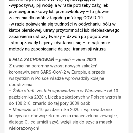
-wypoczywaj, pij wodę, a w razie potrzeby zażyj lek
przeciwgorączkowy lub przeciwbólowy – to główne
zalecenia dla osób z łagodną infekcją COVID-19
-w razie pojawienia się trudności w oddychaniu, bólu w
klatce piersiowej, utraty przytomności lub niebieskawego
zabarwienia ust czy twarzy – dzwoń po pogotowie
-stosuj zasady higieny i dystansuj się – to najlepsze
metody na zapobieganie dalszej transmisji wirusa.
II FALA ZACHOROWAŃ – jesień – zima 2020
Z uwagi na ogromny wzrost nowych zakażeń
koronawirusem SARS-CoV-2 w Europie, a przede
wszystkim w Polsce władze wprowadziły kolejne
obostrzenia:
–
Żółta strefa została wprowadzona w Warszawie
od 10
października 2020 r. Liczba zakażonych w Polsce wzrosła
do 130 210, zmarło do tej pory 3039 osób.
–
Maseczki
od 10 października 2020 r. wprowadzono
kolejny raz obowiązek noszenia maseczek na zewnątrz,
dlatego Ci, co umieli szyć, wzięli się do szycia masek
wielorazowych!