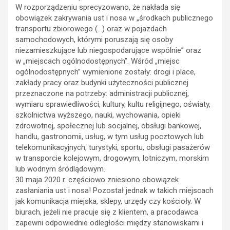
W rozporządzeniu sprecyzowano, że nakłada się
obowiązek zakrywania ust i nosa w „środkach publicznego
transportu zbiorowego (…) oraz w pojazdach
samochodowych, którymi poruszają się osoby
niezamieszkujące lub niegospodarujące wspólnie” oraz
w „miejscach ogólnodostępnych”. Wśród „miejsc
ogólnodostępnych” wymienione zostały: drogi i place,
zakłady pracy oraz budynki użyteczności publicznej
przeznaczone na potrzeby: administracji publicznej,
wymiaru sprawiedliwości, kultury, kultu religijnego, oświaty,
szkolnictwa wyższego, nauki, wychowania, opieki
zdrowotnej, społecznej lub socjalnej, obsługi bankowej,
handlu, gastronomii, usług, w tym usług pocztowych lub
telekomunikacyjnych, turystyki, sportu, obsługi pasażerów
w transporcie kolejowym, drogowym, lotniczym, morskim
lub wodnym śródlądowym.
30 maja 2020 r. częściowo zniesiono obowiązek
zasłaniania ust i nosa! Pozostał jednak w takich miejscach
jak komunikacja miejska, sklepy, urzędy czy kościoły. W
biurach, jeżeli nie pracuje się z klientem, a pracodawca
zapewni odpowiednie odległości między stanowiskami i