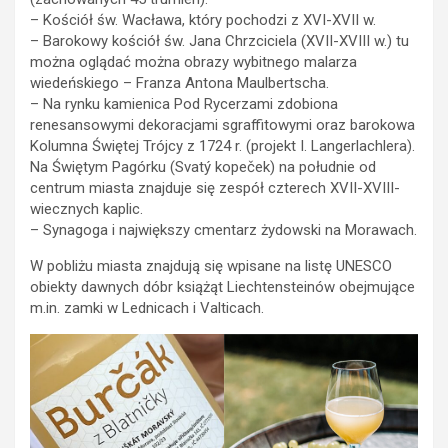
– Kościół św. Wacława, który pochodzi z XVI-XVII w.
– Barokowy kościół św. Jana Chrzciciela (XVII-XVIII w.) tu
można oglądać można obrazy wybitnego malarza
wiedeńskiego – Franza Antona Maulbertscha.
– Na rynku kamienica Pod Rycerzami zdobiona
renesansowymi dekoracjami sgraffitowymi oraz barokowa
Kolumna Świętej Trójcy z 1724 r. (projekt I. Langerlachlera).
Na Świętym Pagórku (Svatý kopeček) na południe od
centrum miasta znajduje się zespół czterech XVII-XVIII-
wiecznych kaplic.
– Synagoga i największy cmentarz żydowski na Morawach.
W pobliżu miasta znajdują się wpisane na listę UNESCO
obiekty dawnych dóbr książąt Liechtensteinów obejmujące
m.in. zamki w Lednicach i Valticach.