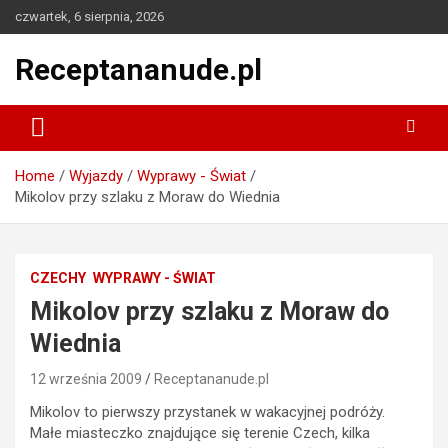
Skip
czwartek, 6 sierpnia, 2026
to
content
Receptananude.pl
Home
Wyjazdy
Wyprawy - Świat
Mikolov przy szlaku z Moraw do Wiednia
CZECHY
WYPRAWY - ŚWIAT
Mikolov przy szlaku z Moraw do
Wiednia
12 września 2009
Receptananude.pl
Mikolov to pierwszy przystanek w wakacyjnej podróży.
Małe miasteczko znajdujące się terenie Czech, kilka