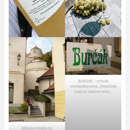
BURCAK – m³ode
morawskie wino…Dotarlimy
tutaj na festiwal wina…
Mikulov miasto na