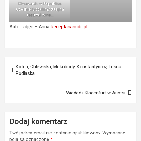
Morawach, w Republice
Czeskiej.Dotarlimy tutaj na
festiwal wina…
Autor zdjęć – Anna
Receptananude.pl
Nawigacja
Kotuń, Chlewiska, Mokobody, Konstantynów, Leśna
wpisu
Podlaska
Wiedeń i Klagenfurt w Austrii
Dodaj komentarz
Twój adres email nie zostanie opublikowany.
Wymagane
pola są oznaczone
*