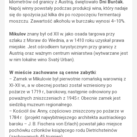
kilometrów od granicy z Austrią, świętowało
Dni Burčák.
Napój winny powstały podczas produkcji wina, który nadaje
się do spożycia już kilka dni po rozpoczęciu fermentacji
moszczu. Zawartość alkoholu w burczaku wynosi 4–10%.
Mikulov
znany był od XII w. jako osada targowa przy
szlaku z Moraw do Wiednia, a w 1410 roku uzyskał prawa
miejskie. Jest ośrodkiem turystycznym przy granicy z
Austrią oraz ważnym centrum winiarstwa (wytwarzane jest
w nim lokalne wino Svatý Urban).
W mieście zachowane są cenne zabytki
:
– Zamek w Mikulovie był pierwotnie romańską warownią z
XI-XII w., a w obecnej postaci został wzniesiony po
pożarze w 1719 r., barokowy, następnie odnowiony po
poważnych zniszczeniach z 1945 r. Obecnie zamek jest
siedzibą muzeum regionalnego.
– Kościół św. Anny, częściowo zniszczony po pożarze w
1784 r. (projekt najwybitniejszego architekta austriackiego
baroku – J. B. Fischera von Erlach) powstał jako miejsce
pochówku członków książęcego rodu Dietrichsteinów
(zachowanych 45 trumien).