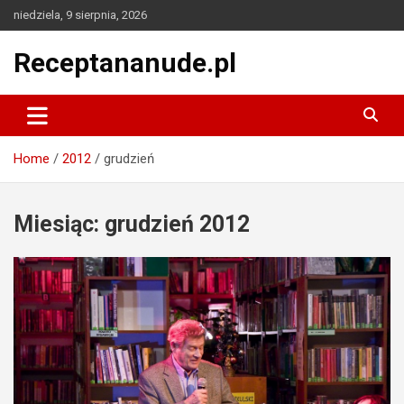
Skip
niedziela, 9 sierpnia, 2026
to
content
Receptananude.pl
Home
2012
grudzień
Miesiąc:
grudzień 2012