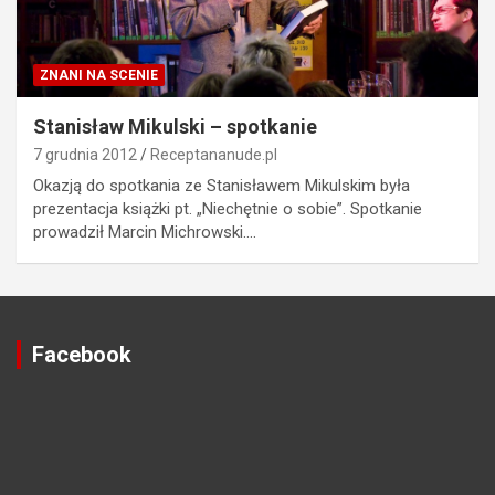
ZNANI NA SCENIE
Stanisław Mikulski – spotkanie
7 grudnia 2012
Receptananude.pl
Okazją do spotkania ze Stanisławem Mikulskim była
prezentacja książki pt. „Niechętnie o sobie”. Spotkanie
prowadził Marcin Michrowski.…
Facebook