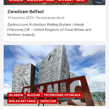
IRLANDIA
WIELKA BRYTANIA
WYPRAWY - ŚWIAT
Zwiedzam Belfast
19 kwietnia 2023
Receptananude.pl
Zjednoczone Królestwo Wielkiej Brytanii i Irlandii
Północnej (UK – United Kingdom of Great Britain and
Northern Ireland),…
IRLANDIA
MUZEUM
PRZEWODNIK OPOWIADA
WIELKA BRYTANIA
ZWIEDZAM