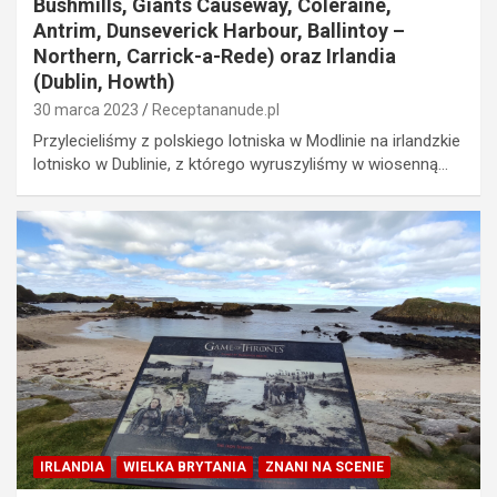
Bushmills, Giants Causeway, Coleraine,
Antrim, Dunseverick Harbour, Ballintoy –
Northern, Carrick-a-Rede) oraz Irlandia
(Dublin, Howth)
30 marca 2023
Receptananude.pl
Przylecieliśmy z polskiego lotniska w Modlinie na irlandzkie
lotnisko w Dublinie, z którego wyruszyliśmy w wiosenną…
IRLANDIA
WIELKA BRYTANIA
ZNANI NA SCENIE