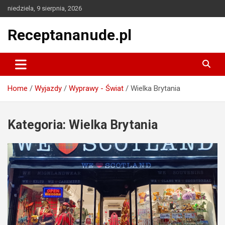
Skip
niedziela, 9 sierpnia, 2026
to
content
Receptananude.pl
Home
Wyjazdy
Wyprawy - Świat
Wielka Brytania
Kategoria:
Wielka Brytania