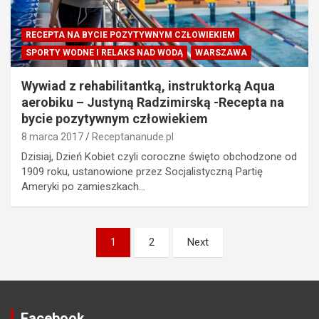
RECEPTA NA BYCIE POZYTYWNYM CZŁOWIEKIEM
SPORTY WODNE I RELAKS NAD WODĄ
WARSZAWA
Wywiad z rehabilitantką, instruktorką Aqua
aerobiku – Justyną Radzimirską -Recepta na
bycie pozytywnym człowiekiem
8 marca 2017
Receptananude.pl
Dzisiaj, Dzień Kobiet czyli coroczne święto obchodzone od
1909 roku, ustanowione przez Socjalistyczną Partię
Ameryki po zamieszkach…
Stronicowanie
1
2
Next
wpisów
Facebook