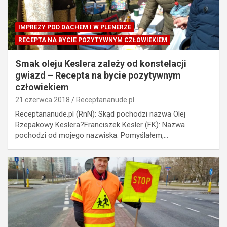
IMPREZY POD DACHEM I W PLENERZE
RECEPTA NA BYCIE POZYTYWNYM CZŁOWIEKIEM
Smak oleju Keslera zależy od konstelacji
gwiazd – Recepta na bycie pozytywnym
człowiekiem
21 czerwca 2018
Receptananude.pl
Receptananude.pl (RnN): Skąd pochodzi nazwa Olej
Rzepakowy Keslera?Franciszek Kesler (FK): Nazwa
pochodzi od mojego nazwiska. Pomyślałem,…