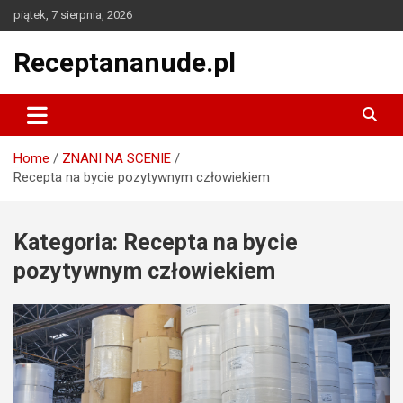
Skip
piątek, 7 sierpnia, 2026
to
content
Receptananude.pl
Home
ZNANI NA SCENIE
Recepta na bycie pozytywnym człowiekiem
Kategoria:
Recepta na bycie
pozytywnym człowiekiem