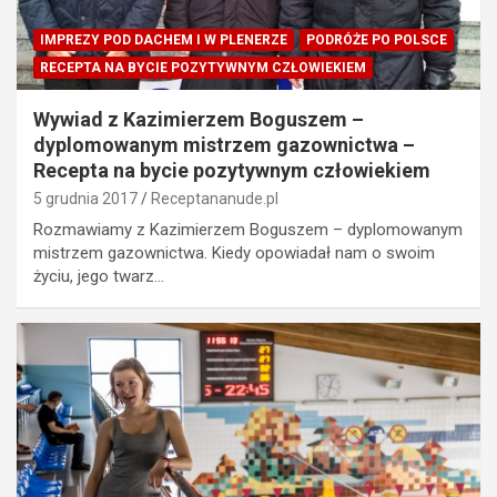
IMPREZY POD DACHEM I W PLENERZE
PODRÓŻE PO POLSCE
RECEPTA NA BYCIE POZYTYWNYM CZŁOWIEKIEM
Wywiad z Kazimierzem Boguszem –
dyplomowanym mistrzem gazownictwa –
Recepta na bycie pozytywnym człowiekiem
5 grudnia 2017
Receptananude.pl
Rozmawiamy z Kazimierzem Boguszem – dyplomowanym
mistrzem gazownictwa. Kiedy opowiadał nam o swoim
życiu, jego twarz…