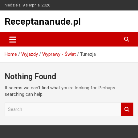
Skip
niedziela, 9 sierpnia, 2026
to
content
Receptananude.pl
Home
Wyjazdy
Wyprawy - Świat
Tunezja
Nothing Found
It seems we can’t find what you’re looking for. Perhaps
searching can help.
S
e
a
r
c