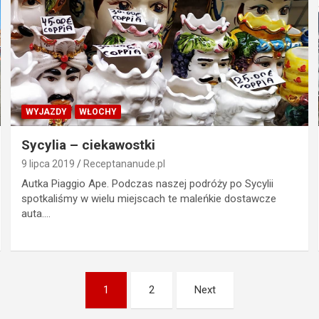
WYJAZDY
WŁOCHY
Sycylia – ciekawostki
9 lipca 2019
Receptananude.pl
Autka Piaggio Ape. Podczas naszej podróży po Sycylii
spotkaliśmy w wielu miejscach te maleńkie dostawcze
auta.…
1
2
Next