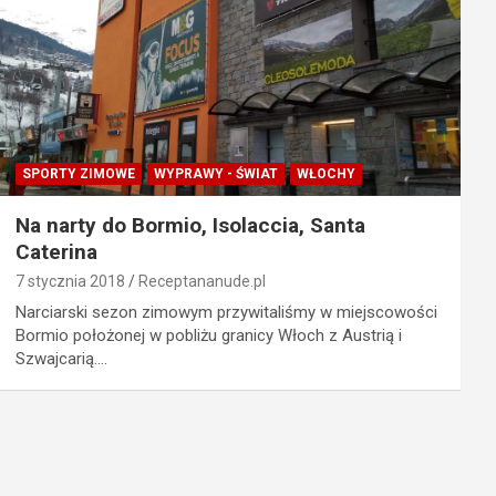
SPORTY ZIMOWE
WYPRAWY - ŚWIAT
WŁOCHY
Na narty do Bormio, Isolaccia, Santa
Caterina
7 stycznia 2018
Receptananude.pl
Narciarski sezon zimowym przywitaliśmy w miejscowości
Bormio położonej w pobliżu granicy Włoch z Austrią i
Szwajcarią.…