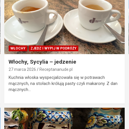
WŁOCHY
ZJEDZ I WYPIJ W PODRÓŻY
Włochy, Sycylia – jedzenie
27 marca 2026
Receptananude.pl
Kuchnia włoska wyspecjalizowała się w potrawach
mącznych, na stołach królują pasty czyli makarony. Z dan
mącznych…