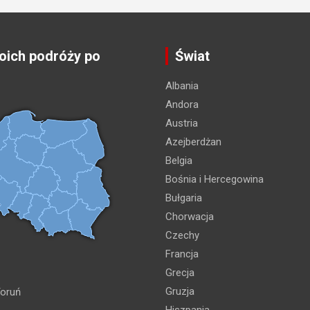
ich podróży po
Świat
Albania
Andora
Austria
Azejberdżan
Belgia
Bośnia i Hercegowina
Bułgaria
Chorwacja
Czechy
Francja
Grecja
Gruzja
oruń
Hiszpania