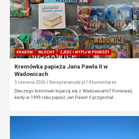
KRAKÓW
WŁOCHY
ZJEDZ I WYPIJ W PODRÓŻY
Kremówka papieża Jana Pawła II w
Wadowicach
5 czerwca 2026
Receptananude.pl
4 komentarze
Dlaczego kremówki kojarzą się z Wadowicami? Ponieważ,
kiedy w 1999 roku papież Jan Paweł II przyjechał…