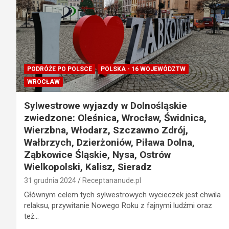
PODRÓŻE PO POLSCE
POLSKA - 16 WOJEWÓDZTW
WROCŁAW
Sylwestrowe wyjazdy w Dolnośląskie
zwiedzone: Oleśnica, Wrocław, Świdnica,
Wierzbna, Włodarz, Szczawno Zdrój,
Wałbrzych, Dzierżoniów, Piława Dolna,
Ząbkowice Śląskie, Nysa, Ostrów
Wielkopolski, Kalisz, Sieradz
31 grudnia 2024
Receptananude.pl
Głównym celem tych sylwestrowych wycieczek jest chwila
relaksu, przywitanie Nowego Roku z fajnymi ludźmi oraz
też…