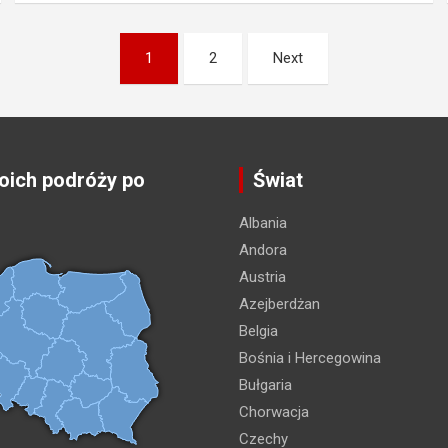
1
2
Next
ich podróży po
Świat
Albania
Andora
Austria
Azejberdżan
Belgia
Bośnia i Hercegowina
Bułgaria
Chorwacja
Czechy