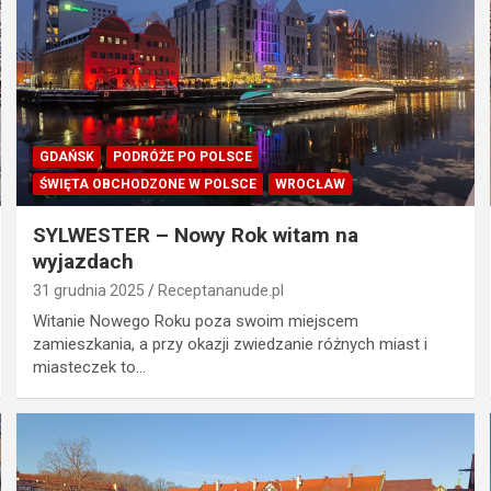
GDAŃSK
PODRÓŻE PO POLSCE
ŚWIĘTA OBCHODZONE W POLSCE
WROCŁAW
SYLWESTER – Nowy Rok witam na
wyjazdach
31 grudnia 2025
Receptananude.pl
Witanie Nowego Roku poza swoim miejscem
zamieszkania, a przy okazji zwiedzanie różnych miast i
miasteczek to…