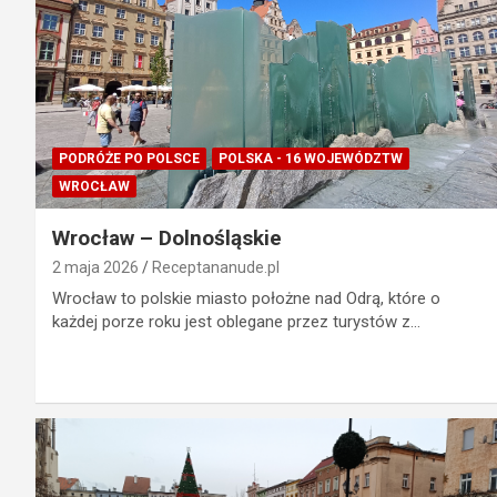
PODRÓŻE PO POLSCE
POLSKA - 16 WOJEWÓDZTW
WROCŁAW
Wrocław – Dolnośląskie
2 maja 2026
Receptananude.pl
Wrocław to polskie miasto położne nad Odrą, które o
każdej porze roku jest oblegane przez turystów z…