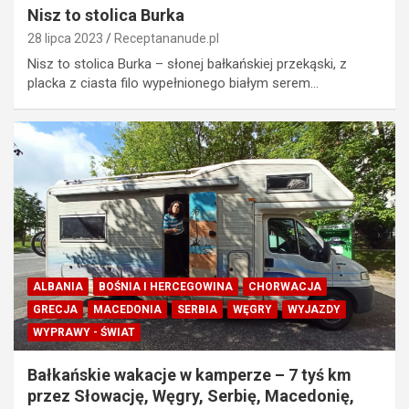
Nisz to stolica Burka
28 lipca 2023
Receptananude.pl
Nisz to stolica Burka – słonej bałkańskiej przekąski, z
placka z ciasta filo wypełnionego białym serem…
ALBANIA
BOŚNIA I HERCEGOWINA
CHORWACJA
GRECJA
MACEDONIA
SERBIA
WĘGRY
WYJAZDY
WYPRAWY - ŚWIAT
Bałkańskie wakacje w kamperze – 7 tyś km
przez Słowację, Węgry, Serbię, Macedonię,