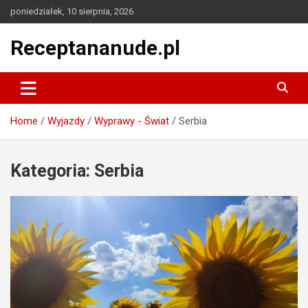
Skip
poniedziałek, 10 sierpnia, 2026
to
content
Receptananude.pl
Home
Wyjazdy
Wyprawy - Świat
Serbia
Kategoria:
Serbia