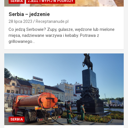
SERBIA
ZJEDZ I WYPIJ W PODRÓŻY
Serbia – jedzenie
28 lipca 2023
Receptananude.pl
Co jedzą Serbowie? Zupy, gulasze, wędzone lub mielone
mięsa, nadziewane warzywa i kebaby. Potrawa z
grillowanego…
SERBIA