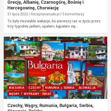
Grecję, Albanię, Czarnogórę, Bośnię i
Hercegowinę, Chorwację
31 lipca 2022
Receptananude.pl
5 komentarzy
To były niezwykłe wakacje, bo pierwszy raz w życiu przez
trzy tygodnie jadłam, spałam, kąpałam się…
BUŁGARIA
CZECHY
RUMUNIA
SERBIA
SŁOWACJA
WĘGRY
WYPRAWY - ŚWIAT
Czechy, Węgry, Rumunia, Bułgaria, Serbia,