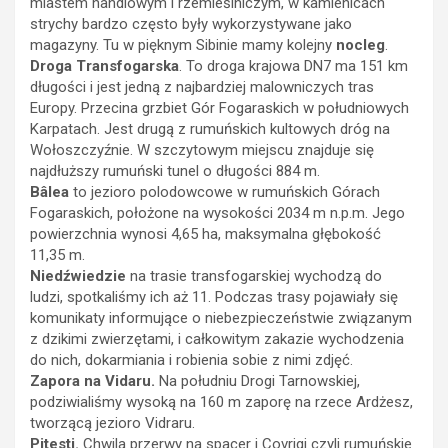
miastem handlowym i rzemieślniczym, w kamienicach
strychy bardzo często były wykorzystywane jako
magazyny. Tu w pięknym Sibinie mamy kolejny
nocleg
.
Droga Transfogarska
. To droga krajowa DN7 ma 151 km
długości i jest jedną z najbardziej malowniczych tras
Europy. Przecina grzbiet Gór Fogaraskich w południowych
Karpatach. Jest drugą z rumuńskich kultowych dróg na
Wołoszczyźnie. W szczytowym miejscu znajduje się
najdłuższy rumuński tunel o długości 884 m.
Bâlea
to jezioro polodowcowe w rumuńskich Górach
Fogaraskich, położone na wysokości 2034 m n.p.m. Jego
powierzchnia wynosi 4,65 ha, maksymalna głębokość
11,35 m.
Niedźwiedzie
na trasie transfogarskiej wychodzą do
ludzi, spotkaliśmy ich aż 11. Podczas trasy pojawiały się
komunikaty informujące o niebezpieczeństwie związanym
z dzikimi zwierzętami, i całkowitym zakazie wychodzenia
do nich, dokarmiania i robienia sobie z nimi zdjęć.
Zapora na Vidaru.
Na południu Drogi Tarnowskiej,
podziwialiśmy wysoką na 160 m zaporę na rzece Ardżesz,
tworzącą jezioro Vidraru.
Pitesti.
Chwila przerwy na spacer i Covrigi czyli rumuńskie