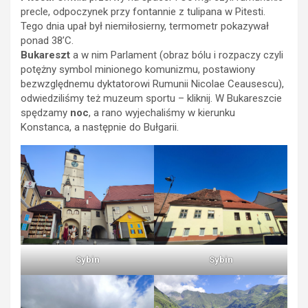
precle, odpoczynek przy fontannie z tulipana w Pitesti.
Tego dnia upał był niemiłosierny, termometr pokazywał
ponad 38’C.
Bukareszt
a w nim Parlament (obraz bólu i rozpaczy czyli
potężny symbol minionego komunizmu, postawiony
bezwzględnemu dyktatorowi Rumunii Nicolae Ceausescu),
odwiedziliśmy też muzeum sportu – kliknij. W Bukareszcie
spędzamy
noc
, a rano wyjechaliśmy w kierunku
Konstanca, a następnie do Bułgarii.
Sybin
Sybin