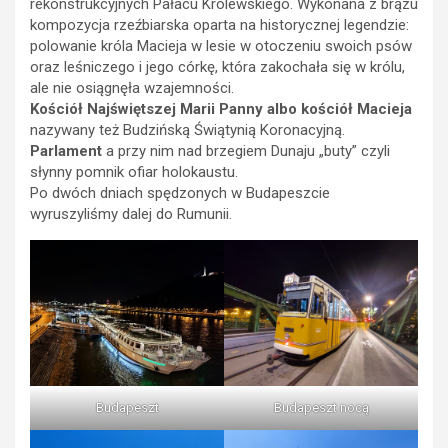
rekonstrukcyjnych Pałacu Królewskiego. Wykonana z brązu
kompozycja rzeźbiarska oparta na historycznej legendzie:
polowanie króla Macieja w lesie w otoczeniu swoich psów
oraz leśniczego i jego córkę, która zakochała się w królu,
ale nie osiągnęła wzajemności.
Kościół Najświętszej Marii Panny albo kościół Macieja
nazywany też Budzińską Świątynią Koronacyjną.
Parlament
a przy nim nad brzegiem Dunaju „buty” czyli
słynny pomnik ofiar holokaustu.
Po dwóch dniach spędzonych w Budapeszcie
wyruszyliśmy dalej do Rumunii.
Budapeszt
Budapeszt nocą