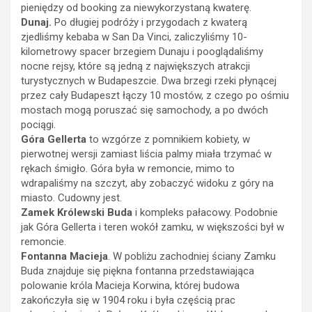
pieniędzy od booking za niewykorzystaną kwaterę.
Dunaj.
Po długiej podróży i przygodach z kwaterą
zjedliśmy kebaba w San Da Vinci, zaliczyliśmy 10-
kilometrowy spacer brzegiem Dunaju i pooglądaliśmy
nocne rejsy, które są jedną z największych atrakcji
turystycznych w Budapeszcie. Dwa brzegi rzeki płynącej
przez cały Budapeszt łączy 10 mostów, z czego po ośmiu
mostach mogą poruszać się samochody, a po dwóch
pociągi.
Góra Gellerta
to wzgórze z pomnikiem kobiety, w
pierwotnej wersji zamiast liścia palmy miała trzymać w
rękach śmigło. Góra była w remoncie, mimo to
wdrapaliśmy na szczyt, aby zobaczyć widoku z góry na
miasto. Cudowny jest.
Zamek Królewski
Buda
i kompleks pałacowy. Podobnie
jak Góra Gellerta i teren wokół zamku, w większości był w
remoncie.
Fontanna Macieja
. W pobliżu zachodniej ściany Zamku
Buda znajduje się piękna fontanna przedstawiająca
polowanie króla Macieja Korwina, której budowa
zakończyła się w 1904 roku i była częścią prac