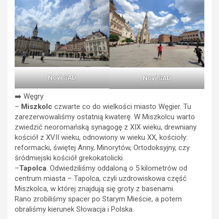
Novi SAD
Novi SAD
➡️ Węgry
–
Miszkolc
czwarte co do wielkości miasto Węgier. Tu
zarezerwowaliśmy ostatnią kwaterę. W Miszkolcu warto
zwiedzić neoromańską synagogę z XIX wieku, drewniany
kościół z XVII wieku, odnowiony w wieku XX, kościoły:
reformacki, świętej Anny, Minorytów, Ortodoksyjny, czy
śródmiejski kościół grekokatolicki.
–
Tapolca
. Odwiedziliśmy oddaloną o 5 kilometrów od
centrum miasta – Tapolca, czyli uzdrowiskowa część
Miszkolca, w której znajdują się groty z basenami.
Rano zrobiliśmy spacer po Starym Mieście, a potem
obraliśmy kierunek Słowacja i Polska.