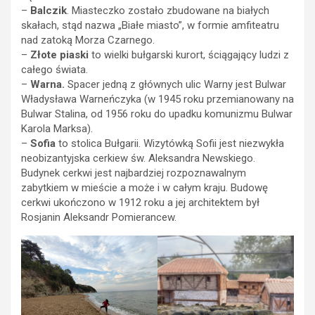
–
Balczik
. Miasteczko zostało zbudowane na białych
skałach, stąd nazwa „Białe miasto”, w formie amfiteatru
nad zatoką Morza Czarnego.
–
Złote piaski
to wielki bułgarski kurort, ściągający ludzi z
całego świata.
–
Warna.
Spacer jedną z głównych ulic Warny jest Bulwar
Władysława Warneńczyka (w 1945 roku przemianowany na
Bulwar Stalina, od 1956 roku do upadku komunizmu Bulwar
Karola Marksa).
–
Sofia
to stolica Bułgarii. Wizytówką Sofii jest niezwykła
neobizantyjska cerkiew św. Aleksandra Newskiego.
Budynek cerkwi jest najbardziej rozpoznawalnym
zabytkiem w mieście a może i w całym kraju. Budowę
cerkwi ukończono w 1912 roku a jej architektem był
Rosjanin Aleksandr Pomierancew.