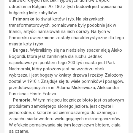
starówki, krętych uliczek i typowych domów z epoki
odrodzenia Bułgarii. Aż 180 z tych budowli jest wpisana na
bułgarską listę zabytków.
–
Primorsko
to świat kotów i ryb. Na skrzynkach
transformatorowych, pomalowane były podobnie jak w
Irlandii, artyści namalowali na nich obrazy. Na tych w
Primorsku uwiecznione zostały charakterystyczne dla tego
miasta koty i ryby.
–
Burgas.
Wybraliśmy się na niedzielny spacer aleją Aleko
Bogoridi, która jest zamknięta dla ruchu. Jednak
najciekawszym punktem tego 200 tyś miasta jest Park
Nadmorski, który położony jest na wzgórzu obok
wybrzeża, i jest bogaty w kwiaty, drzewa i rzeźby. Założony
został w 1910 r. Znajduje się tu wiele pomników i posągów,
przedstawiających m.in. Adama Mickiewicza, Aleksandra
Puszkina i Hristo Foteva
–
Pomorie.
W tym miejscu lecznicze błoto jest osadowym
produktem zamkniętego słonego jeziora, jest czyste i
jednorodne, o kolorze od ciemnoszarego do czarnego i
zapachu siarkowodoru wielu gnijących mikroorganizmów.
W efekcie pomalowania się tym leczniczym błotem, ciała
są czarne.