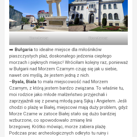
Konstanca
Konstanca
➡️
Bułgaria
to idealne miejsce dla miłośników
piaszczystych plaż, doskonałego jedzenia ciepłego
morzach i pięknych miejsc! Wróciłam kolejny raz, ponieważ
w Bułgarii nad Morzem Czarnym czuję się jak u siebie,
nawet oni myślą, że jestem jedną z nich.
–
Byala, Biala
to mała miejscowość nad Morzem
Czarnym, z którą jestem bardzo związana. To właśnie tu,
moi rodzice jako młode małżeństwo przyjechali i
zaprzyjaźnili się z pewną młodą parą Sijką i Angiełem. Jeśli
chodzi o plażę w Białej, miejscowi mają duży problem, gdyż
Morze Czarne w zatoce Białej stało się dużo bardziej
wzburzone, co spowodowało zmianę linii
brzegowej. Krótko mówiąc, morze zabiera plażę.
Podczas prac archeologicznych odkryto tu ruiny i