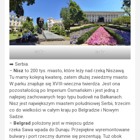
Sofia
Sofia
➡️ Serbia.
–
Nisz
to 200 tys. miasto, które leży nad rzeką Niszawą.
Tu mamy kolejną kwaterę, zatem dłużej zwiedzmy miasto.
W parku znajduje się XVIII-wieczna twierdza. Jest ona
pozostałością po Imperium Osmańskim i jest jedną z
najlepiej zachowanych tego typu budowli na Bałkanach.
Nisz jest największym miastem południowej Serbii, trzecim
co do wielkości w całym kraju po Belgradzie i Nowym
Sadzie.
–
Belgrad
położony jest w miejscu gdzie
rzeka Sawa wpada do Dunaju. Przepiękne wyremontowane
bulwary i port rzeczny dumnie się prezentują. Tuż obok