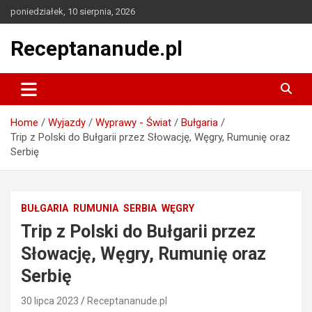
Skip
poniedziałek, 10 sierpnia, 2026
to
content
Receptananude.pl
Home
Wyjazdy
Wyprawy - Świat
Bułgaria
Trip z Polski do Bułgarii przez Słowację, Węgry, Rumunię oraz
Serbię
BUŁGARIA
RUMUNIA
SERBIA
WĘGRY
Trip z Polski do Bułgarii przez
Słowację, Węgry, Rumunię oraz
Serbię
30 lipca 2023
Receptananude.pl