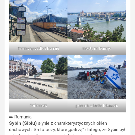
mosty na Dunaju
Tramwaj wzdłuż Dunaju
Parlament
pomnik ofiar holokaustu
➡️ Rumunia.
Sybin (Sibiu)
słynie z charakterystycznych okien
dachowych. Są to oczy, które „patrzą” dlatego, że Sybin był