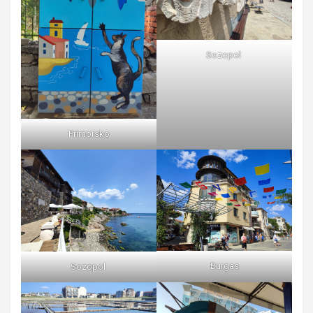
Sozopol
Primorsko
Burgas
Sozopol