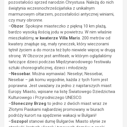
pozostałości sprzed narodzin Chrystusa. Należą do nich
świątynia wczesnochrześcijańska z unikalnym
marmurowym ołtarzem, pozostałości antycznej winiarni,
czy mury obronne.
–
Obzor
. Spokojne miasteczko z piękną 10 km plażą,
bardzo wysoką ilością jodu w powietrzu. W nim właśnie
mieszkaliśmy,
w kwaterze Villa Maris
. 200 metrów od
kwatery znajduje się, mały ryneczek, który wieczorami
tętnił życiem a do morza też było niewiele więcej w drugą
stronę. W Obzorze jest amfiteatr, w którym oglądaliśmy
tańczące dzieci podczas Międzynarodowego festiwalu
sztuki choreograficznej, dzieci i młodzieży.
–
Nessebar.
Można wymawiać: Nesebyr, Nessebar,
Nesebar – jak komu wygodnie, każda z tych form jest
poprawna. Jest uważany za jedno z najstarszych miast
Europy. Miasto, wpisane na listę Światowego Dziedzictwa
Kulturowego i Przyrodniczego UNESCO.
–
Słoneczny Brzeg
to jedno z dwóch miast wraz ze
Złotymi Piaskami najbardziej promowany w biurach
podróży kurort na spędzenie wakacji w Bułgarii!
–
Sozopol
stanowi dumę Bułgarów. Miasto słynie ze