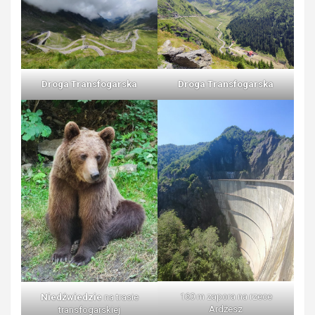
Droga Transfogarska
Droga Transfogarska
160 m zapora na rzece
Niedźwiedzie
na trasie
Ardżesz
transfogarskiej