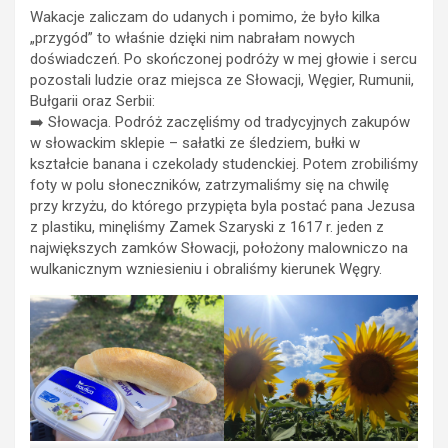
Wakacje zaliczam do udanych i pomimo, że było kilka
„przygód” to właśnie dzięki nim nabrałam nowych
doświadczeń. Po skończonej podróży w mej głowie i sercu
pozostali ludzie oraz miejsca ze Słowacji, Węgier, Rumunii,
Bułgarii oraz Serbii:
➡️ Słowacja. Podróż zaczęliśmy od tradycyjnych zakupów
w słowackim sklepie – sałatki ze śledziem, bułki w
kształcie banana i czekolady studenckiej. Potem zrobiliśmy
foty w polu słoneczników, zatrzymaliśmy się na chwilę
przy krzyżu, do którego przypięta byla postać pana Jezusa
z plastiku, minęliśmy Zamek Szaryski z 1617 r. jeden z
największych zamków Słowacji, położony malowniczo na
wulkanicznym wzniesieniu i obraliśmy kierunek Węgry.