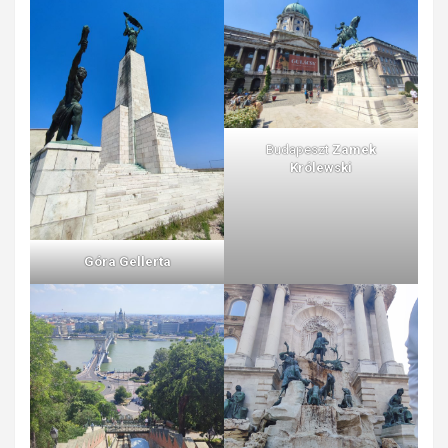
Budapeszt
Zamek
Królewski
Góra Gellerta