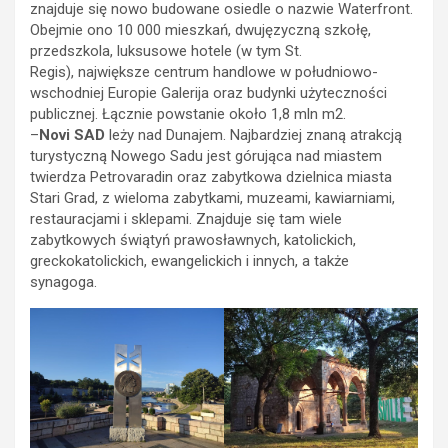
znajduje się nowo budowane osiedle o nazwie Waterfront.
Obejmie ono 10 000 mieszkań, dwujęzyczną szkołę,
przedszkola, luksusowe hotele (w tym St.
Regis), największe centrum handlowe w południowo-
wschodniej Europie Galerija oraz budynki użyteczności
publicznej. Łącznie powstanie około 1,8 mln m2.
–
Novi SAD
leży nad Dunajem. Najbardziej znaną atrakcją
turystyczną Nowego Sadu jest górująca nad miastem
twierdza Petrovaradin oraz zabytkowa dzielnica miasta
Stari Grad, z wieloma zabytkami, muzeami, kawiarniami,
restauracjami i sklepami. Znajduje się tam wiele
zabytkowych świątyń prawosławnych, katolickich,
greckokatolickich, ewangelickich i innych, a także
synagoga.