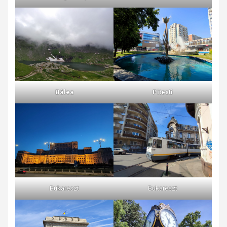
Bâlea
Pitesti
Bukareszt
Bukareszt