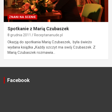
ZNANI NA SCENIE
Spotkanie z Marią Czubaszek
8 grudnia 2011
Receptananude.pl
Okazją do spotkania Marią Czubaszek, była świeżo
wydana książka „Każdy szczyt ma swój Czubaszek. Z
Marią Czubaszek rozmawia…
Facebook