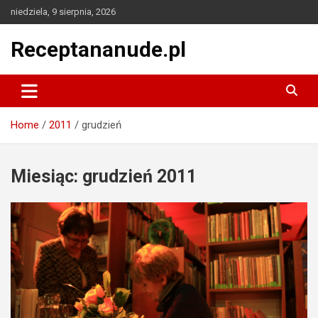
Skip
niedziela, 9 sierpnia, 2026
to
content
Receptananude.pl
Home
2011
grudzień
Miesiąc:
grudzień 2011