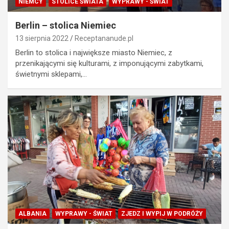
NIEMCY
STOLICE ŚWIATA
WYPRAWY - ŚWIAT
Berlin – stolica Niemiec
13 sierpnia 2022
Receptananude.pl
Berlin to stolica i największe miasto Niemiec, z
przenikającymi się kulturami, z imponującymi zabytkami,
świetnymi sklepami,…
ALBANIA
WYPRAWY - ŚWIAT
ZJEDZ I WYPIJ W PODRÓŻY