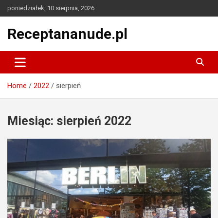
Skip
poniedziałek, 10 sierpnia, 2026
to
content
Receptananude.pl
Home
2022
sierpień
Miesiąc:
sierpień 2022