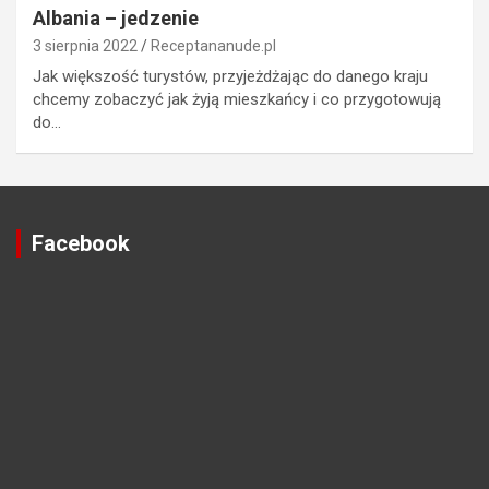
Albania – jedzenie
3 sierpnia 2022
Receptananude.pl
Jak większość turystów, przyjeżdżając do danego kraju
chcemy zobaczyć jak żyją mieszkańcy i co przygotowują
do…
Facebook