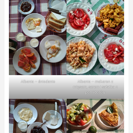
Albania – śniadanie
Albania – makaron z
mięsem, serem i sałatka z
pomidorów