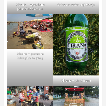
Albania – wypiekane
Gulasz w restauracji Kavaje
paluszki z ziarnami
Albania – pieczona
kukurydza na plaży
Albania – piwo Tirana