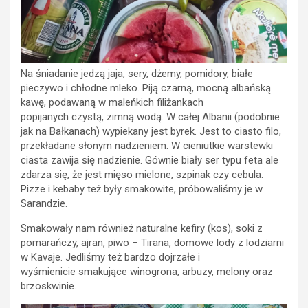
Na śniadanie jedzą jaja, sery, dżemy, pomidory, białe
pieczywo i chłodne mleko. Piją czarną, mocną albańską
kawę, podawaną w maleńkich filiżankach
popijanych czystą, zimną wodą. W całej Albanii (podobnie
jak na Bałkanach) wypiekany jest byrek. Jest to ciasto filo,
przekładane słonym nadzieniem. W cieniutkie warstewki
ciasta zawija się nadzienie. Gównie biały ser typu feta ale
zdarza się, że jest mięso mielone, szpinak czy cebula.
Pizze i kebaby też były smakowite, próbowaliśmy je w
Sarandzie.
Smakowały nam również naturalne kefiry (kos), soki z
pomarańczy, ajran, piwo – Tirana, domowe lody z lodziarni
w Kavaje. Jedliśmy też bardzo dojrzałe i
wyśmienicie smakujące winogrona, arbuzy, melony oraz
brzoskwinie.