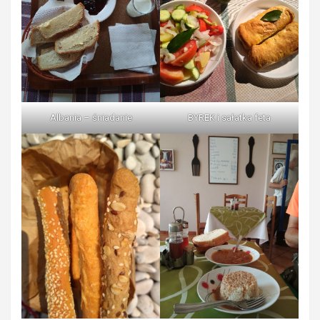
Albania – śniadanie
BYREK i sałatka feta