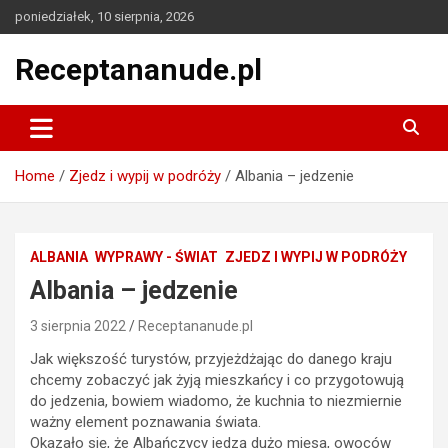
Skip
poniedziałek, 10 sierpnia, 2026
to
content
Receptananude.pl
Home
Zjedz i wypij w podróży
Albania – jedzenie
ALBANIA
WYPRAWY - ŚWIAT
ZJEDZ I WYPIJ W PODRÓŻY
Albania – jedzenie
3 sierpnia 2022
Receptananude.pl
Jak większość turystów, przyjeżdżając do danego kraju
chcemy zobaczyć jak żyją mieszkańcy i co przygotowują
do jedzenia, bowiem wiadomo, że kuchnia to niezmiernie
ważny element poznawania świata.
Okazało się, że Albańczycy jedzą dużo mięsa, owoców