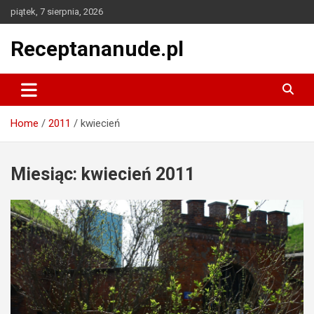
Skip
piątek, 7 sierpnia, 2026
to
content
Receptananude.pl
Home
2011
kwiecień
Miesiąc:
kwiecień 2011