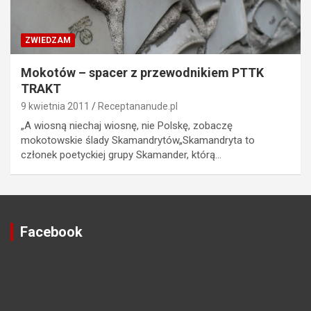
ZWIEDZAM
Mokotów – spacer z przewodnikiem PTTK
TRAKT
9 kwietnia 2011
Receptananude.pl
„A wiosną niechaj wiosnę, nie Polskę, zobaczę
mokotowskie ślady Skamandrytów„Skamandryta to
członek poetyckiej grupy Skamander, którą…
Facebook