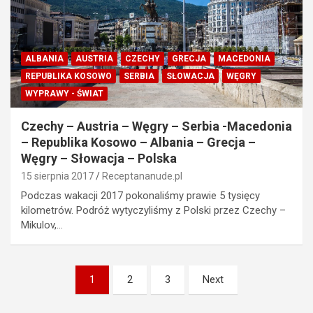
ALBANIA
AUSTRIA
CZECHY
GRECJA
MACEDONIA
REPUBLIKA KOSOWO
SERBIA
SŁOWACJA
WĘGRY
WYPRAWY - ŚWIAT
Czechy – Austria – Węgry – Serbia -Macedonia
– Republika Kosowo – Albania – Grecja –
Węgry – Słowacja – Polska
15 sierpnia 2017
Receptananude.pl
Podczas wakacji 2017 pokonaliśmy prawie 5 tysięcy
kilometrów. Podróż wytyczyliśmy z Polski przez Czechy –
Mikulov,…
Stronicowanie
1
2
3
Next
wpisów