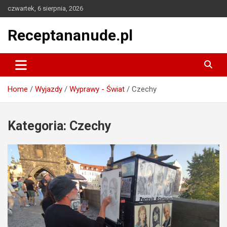
Skip
czwartek, 6 sierpnia, 2026
to
content
Receptananude.pl
Home
Wyjazdy
Wyprawy - Świat
Czechy
Kategoria:
Czechy