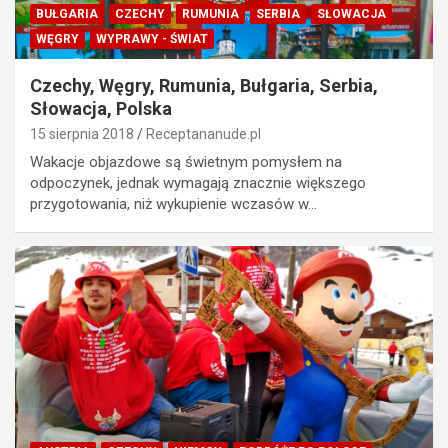
BUŁGARIA
CZECHY
RUMUNIA
SERBIA
SŁOWACJA
WĘGRY
WYPRAWY - ŚWIAT
Czechy, Węgry, Rumunia, Bułgaria, Serbia,
Słowacja, Polska
15 sierpnia 2018
Receptananude.pl
Wakacje objazdowe są świetnym pomysłem na
odpoczynek, jednak wymagają znacznie większego
przygotowania, niż wykupienie wczasów w…