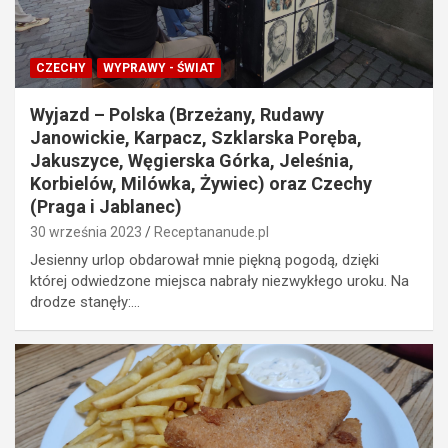
CZECHY
WYPRAWY - ŚWIAT
Wyjazd – Polska (Brzeżany, Rudawy
Janowickie, Karpacz, Szklarska Poręba,
Jakuszyce, Węgierska Górka, Jeleśnia,
Korbielów, Milówka, Żywiec) oraz Czechy
(Praga i Jablanec)
30 września 2023
Receptananude.pl
Jesienny urlop obdarował mnie piękną pogodą, dzięki
której odwiedzone miejsca nabrały niezwykłego uroku. Na
drodze stanęły:…