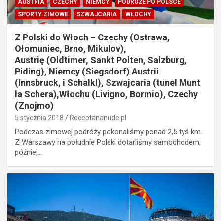
AUSTRIA
CZECHY
NIEMCY
PODRÓŻE PO POLSCE
SPORTY ZIMOWE
SZWAJCARIA
WŁOCHY
Z Polski do Włoch – Czechy (Ostrawa,
Ołomuniec, Brno, Mikulov),
Austrię (Oldtimer, Sankt Polten, Salzburg,
Piding), Niemcy (Siegsdorf) Austrii
(Innsbruck, i Schalkl), Szwajcaria (tunel Munt
la Schera),Włochu (Livigno, Bormio), Czechy
(Znojmo)
5 stycznia 2018
Receptananude.pl
Podczas zimowej podróży pokonaliśmy ponad 2,5 tyś km.
Z Warszawy na południe Polski dotarliśmy samochodem,
później…