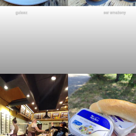
gulasz
ser smażony