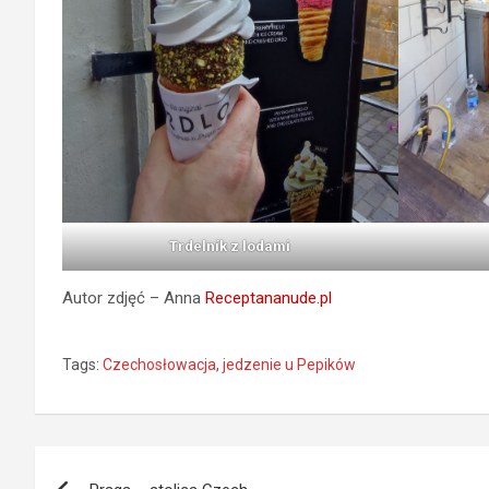
Trdelník z lodami
Autor zdjęć – Anna
Receptananude.pl
Tags:
Czechosłowacja
,
jedzenie u Pepików
Nawigacja