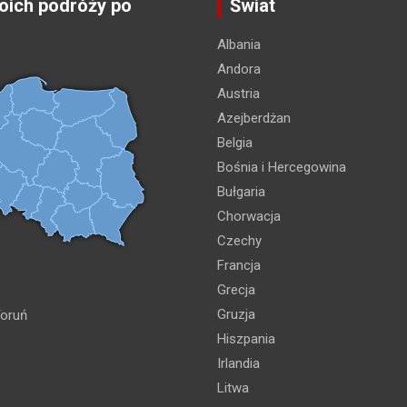
ich podróży po
Świat
Albania
Andora
Austria
Azejberdżan
Belgia
Bośnia i Hercegowina
Bułgaria
Chorwacja
Czechy
Francja
Grecja
Gruzja
oruń
Hiszpania
Irlandia
Litwa