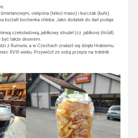
i.
śmietanowym, cielęcina (telecí maso) i kurczak (kuře).
a kształt bochenka chleba. Jako dodatek do dań podaje
olewą czekoladową, jabłkowy strudel (cz. jablkový štrůdl)
e być także deserem.
odzi z Rumunii, a w Czechach znalazł się dzięki Hrabiemu
niec XVIII wieku. Przywiózł ze sobą przepis na trdelník