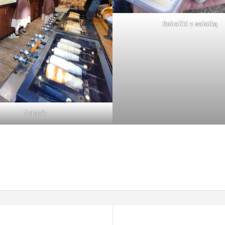
Rohaliki z sałatką
Trdelník