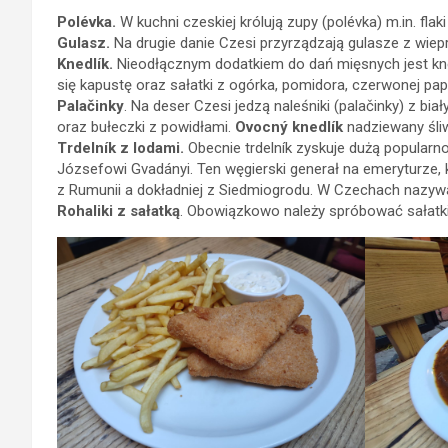
Polévka.
W kuchni czeskiej królują zupy (polévka) m.in. fla
Gulasz.
Na drugie danie Czesi przyrządzają gulasze z wiepr
Knedlík.
Nieodłącznym dodatkiem do dań mięsnych jest kne
się kapustę oraz sałatki z ogórka, pomidora, czerwonej pap
Palačinky
. Na deser Czesi jedzą naleśniki (palačinky) z bi
oraz bułeczki z powidłami.
Ovocný knedlík
nadziewany śli
Trdelník z lodami.
Obecnie trdelník zyskuje dużą popularn
Józsefowi Gvadányi. Ten węgierski generał na emeryturze, kt
z Rumunii a dokładniej z Siedmiogrodu. W Czechach nazywa 
Rohaliki z sałatką
. Obowiązkowo należy spróbować sałatki ś