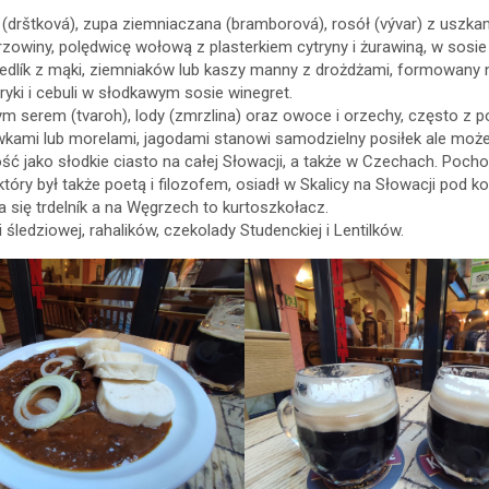
ki (drštková), zupa ziemniaczana (bramborová), rosół (vývar) z uszkam
zowiny, polędwicę wołową z plasterkiem cytryny i żurawiną, w sosie 
dlík z mąki, ziemniaków lub kaszy manny z drożdżami, formowany n
ryki i cebuli w słodkawym sosie winegret.
ałym serem (tvaroh), lody (zmrzlina) oraz owoce i orzechy, często z p
wkami lub morelami, jagodami stanowi samodzielny posiłek ale moż
ość jako słodkie ciasto na całej Słowacji, a także w Czechach. Poch
óry był także poetą i filozofem, osiadł w Skalicy na Słowacji pod ko
się trdelník a na Węgrzech to kurtoszkołacz.
ledziowej, rahalików, czekolady Studenckiej i Lentilków.