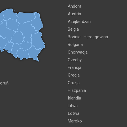
Andora
Austria
Azejberdżan
Belgia
Bośnia i Hercegowina
Bułgaria
Chorwacja
Czechy
Francja
Grecja
Gruzja
oruń
Hiszpania
Irlandia
Litwa
Łotwa
Maroko