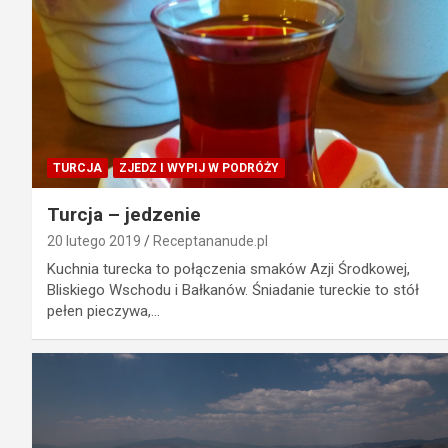
TURCJA
ZJEDZ I WYPIJ W PODRÓŻY
Turcja – jedzenie
20 lutego 2019
Receptananude.pl
Kuchnia turecka to połączenia smaków Azji Środkowej,
Bliskiego Wschodu i Bałkanów. Śniadanie tureckie to stół
pełen pieczywa,…