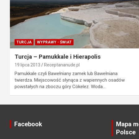
TURCJA
WYPRAWY - ŚWIAT
Turcja – Pamukkale i Hierapolis
19 lipca 2013
Receptananude.pl
Pamukkale czyli Bawełniany zamek lub Bawełniana
twierdza. Miejscowość słynąca z wapiennych osadów
powstałych na zboczu góry Cökelez. Woda…
Facebook
Mapa mo
Polsce