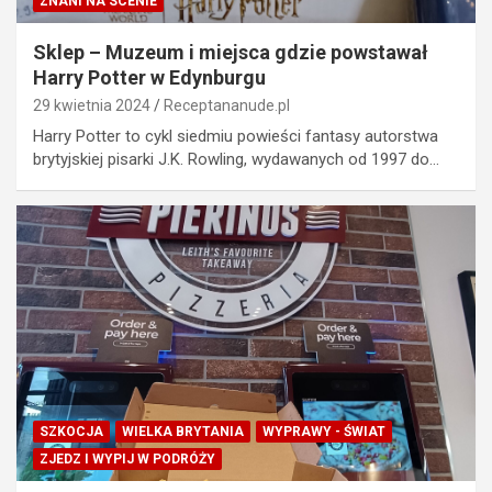
ZNANI NA SCENIE
Sklep – Muzeum i miejsca gdzie powstawał
Harry Potter w Edynburgu
29 kwietnia 2024
Receptananude.pl
Harry Potter to cykl siedmiu powieści fantasy autorstwa
brytyjskiej pisarki J.K. Rowling, wydawanych od 1997 do…
SZKOCJA
WIELKA BRYTANIA
WYPRAWY - ŚWIAT
ZJEDZ I WYPIJ W PODRÓŻY