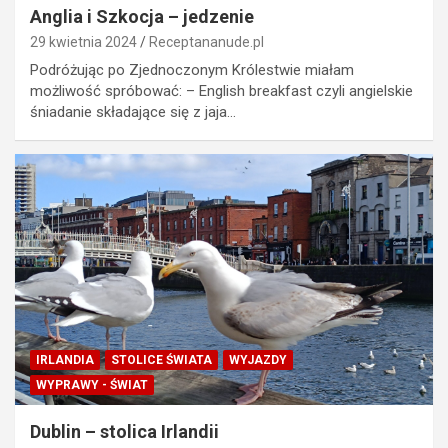
Anglia i Szkocja – jedzenie
29 kwietnia 2024
Receptananude.pl
Podróżując po Zjednoczonym Królestwie miałam
możliwość spróbować: – English breakfast czyli angielskie
śniadanie składające się z jaja…
IRLANDIA
STOLICE ŚWIATA
WYJAZDY
WYPRAWY - ŚWIAT
Dublin – stolica Irlandii