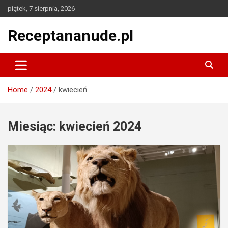
Skip
piątek, 7 sierpnia, 2026
to
content
Receptananude.pl
Home
2024
kwiecień
Miesiąc:
kwiecień 2024