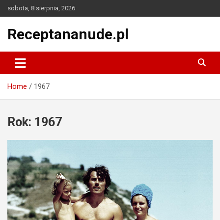
Skip
sobota, 8 sierpnia, 2026
to
content
Receptananude.pl
Home
1967
Rok:
1967