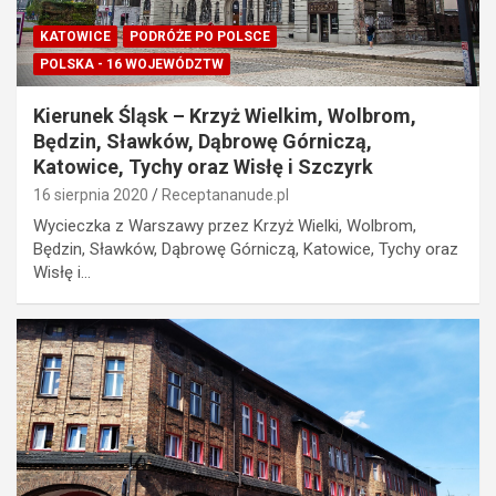
KATOWICE
PODRÓŻE PO POLSCE
POLSKA - 16 WOJEWÓDZTW
Kierunek Śląsk – Krzyż Wielkim, Wolbrom,
Będzin, Sławków, Dąbrowę Górniczą,
Katowice, Tychy oraz Wisłę i Szczyrk
16 sierpnia 2020
Receptananude.pl
Wycieczka z Warszawy przez Krzyż Wielki, Wolbrom,
Będzin, Sławków, Dąbrowę Górniczą, Katowice, Tychy oraz
Wisłę i…