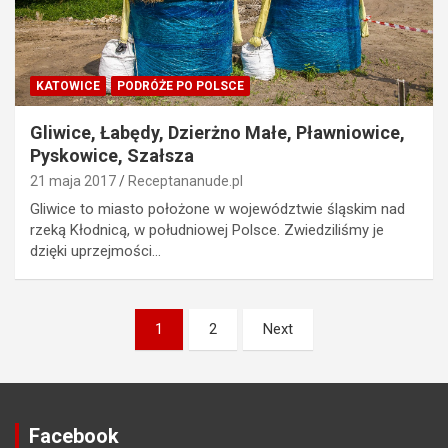
KATOWICE
PODRÓŻE PO POLSCE
Gliwice, Łabędy, Dzierżno Małe, Pławniowice,
Pyskowice, Szałsza
21 maja 2017
Receptananude.pl
Gliwice to miasto położone w województwie śląskim nad
rzeką Kłodnicą, w południowej Polsce. Zwiedziliśmy je
dzięki uprzejmości…
Stronicowanie
1
2
Next
wpisów
Facebook