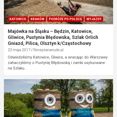
KATOWICE
KRAKÓW
PODRÓŻE PO POLSCE
WYJAZDY
Majówka na Śląsku – Będzin, Katowice,
Gliwice, Pustynia Błędowska, Szlak Orlich
Gniazd, Pilica, Olsztyn k/Częstochowy
22 maja 2017
Receptananude.pl
Odwiedziliśmy Katowice, Gliwice, a wracając do Warszawy
zahaczyliśmy o Pustynię Błędowską i zamki usytuowane
na Szlaku…