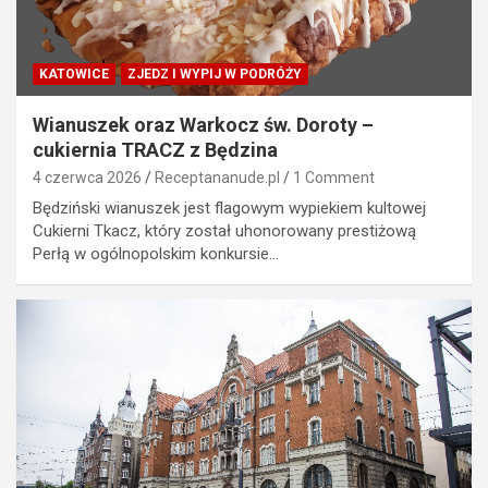
KATOWICE
ZJEDZ I WYPIJ W PODRÓŻY
Wianuszek oraz Warkocz św. Doroty –
cukiernia TRACZ z Będzina
4 czerwca 2026
Receptananude.pl
1 Comment
Będziński wianuszek jest flagowym wypiekiem kultowej
Cukierni Tkacz, który został uhonorowany prestiżową
Perłą w ogólnopolskim konkursie…