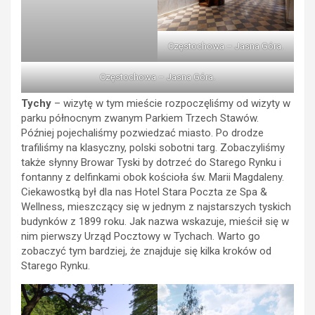
Częstochowa – Jasna Góra.
Częstochowa – Jasna Góra.
Tychy
– wizytę w tym mieście rozpoczęliśmy od wizyty w
parku północnym zwanym Parkiem Trzech Stawów.
Później pojechaliśmy pozwiedzać miasto. Po drodze
trafiliśmy na klasyczny, polski sobotni targ. Zobaczyliśmy
także słynny Browar Tyski by dotrzeć do Starego Rynku i
fontanny z delfinkami obok kościoła św. Marii Magdaleny.
Ciekawostką był dla nas Hotel Stara Poczta ze Spa &
Wellness, mieszczący się w jednym z najstarszych tyskich
budynków z 1899 roku. Jak nazwa wskazuje, mieścił się w
nim pierwszy Urząd Pocztowy w Tychach. Warto go
zobaczyć tym bardziej, że znajduje się kilka kroków od
Starego Rynku.