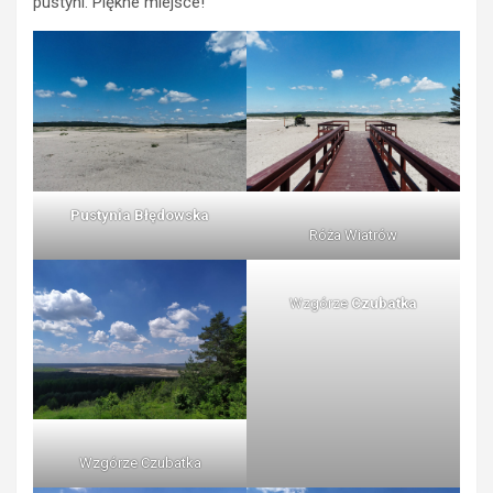
pustyni. Piękne miejsce!
Pustynia Błędowska
Róża Wiatrów
Wzgórze
Czubatka
Wzgórze Czubatka