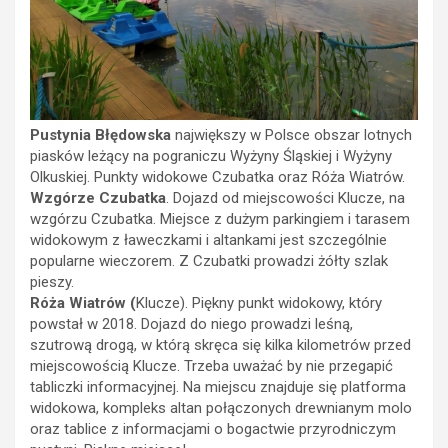
Pustynia Błędowska
największy w Polsce obszar lotnych
piasków leżący na pograniczu Wyżyny Śląskiej i Wyżyny
Olkuskiej. Punkty widokowe Czubatka oraz Róża Wiatrów.
Wzgórze Czubatka
. Dojazd od miejscowości Klucze, na
wzgórzu Czubatka. Miejsce z dużym parkingiem i tarasem
widokowym z ławeczkami i altankami jest szczególnie
popularne wieczorem. Z Czubatki prowadzi żółty szlak
pieszy.
Róża Wiatrów (
Klucze). Piękny punkt widokowy, który
powstał w 2018. Dojazd do niego prowadzi leśną,
szutrową drogą, w którą skręca się kilka kilometrów przed
miejscowością Klucze. Trzeba uważać by nie przegapić
tabliczki informacyjnej. Na miejscu znajduje się platforma
widokowa, kompleks altan połączonych drewnianym molo
oraz tablice z informacjami o bogactwie przyrodniczym