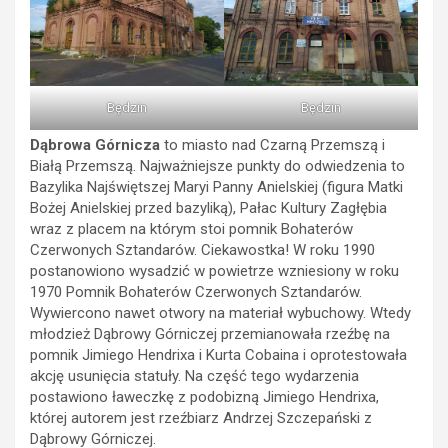
Będzin
Będzin
Dąbrowa Górnicza
to miasto nad Czarną Przemszą i
Białą Przemszą. Najważniejsze punkty do odwiedzenia to
Bazylika Najświętszej Maryi Panny Anielskiej (figura Matki
Bożej Anielskiej przed bazyliką), Pałac Kultury Zagłębia
wraz z placem na którym stoi pomnik Bohaterów
Czerwonych Sztandarów. Ciekawostka! W roku 1990
postanowiono wysadzić w powietrze wzniesiony w roku
1970 Pomnik Bohaterów Czerwonych Sztandarów.
Wywiercono nawet otwory na materiał wybuchowy. Wtedy
młodzież Dąbrowy Górniczej przemianowała rzeźbę na
pomnik Jimiego Hendrixa i Kurta Cobaina i oprotestowała
akcję usunięcia statuły. Na część tego wydarzenia
postawiono ławeczkę z podobizną Jimiego Hendrixa,
której autorem jest rzeźbiarz Andrzej Szczepański z
Dąbrowy Górniczej.