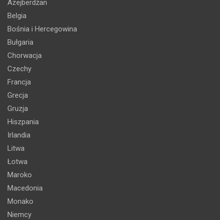
Azejberdżan
Belgia
Bośnia i Hercegowina
Bułgaria
Chorwacja
Czechy
Francja
Grecja
Gruzja
Hiszpania
Irlandia
Litwa
Łotwa
Maroko
Macedonia
Monako
Niemcy