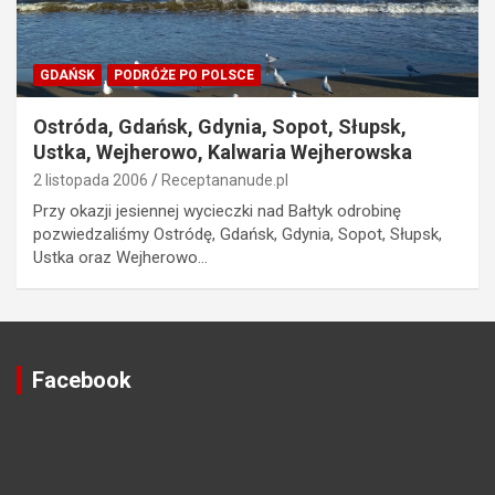
GDAŃSK
PODRÓŻE PO POLSCE
Ostróda, Gdańsk, Gdynia, Sopot, Słupsk,
Ustka, Wejherowo, Kalwaria Wejherowska
2 listopada 2006
Receptananude.pl
Przy okazji jesiennej wycieczki nad Bałtyk odrobinę
pozwiedzaliśmy Ostródę, Gdańsk, Gdynia, Sopot, Słupsk,
Ustka oraz Wejherowo…
Facebook