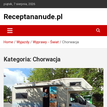
Skip
piątek, 7 sierpnia, 2026
to
content
Receptananude.pl
Home
Wyjazdy
Wyprawy - Świat
Chorwacja
Kategoria:
Chorwacja