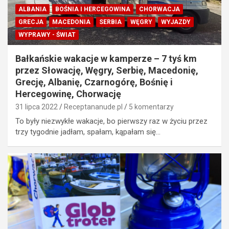
ALBANIA
BOŚNIA I HERCEGOWINA
CHORWACJA
GRECJA
MACEDONIA
SERBIA
WĘGRY
WYJAZDY
WYPRAWY - ŚWIAT
Bałkańskie wakacje w kamperze – 7 tyś km
przez Słowację, Węgry, Serbię, Macedonię,
Grecję, Albanię, Czarnogórę, Bośnię i
Hercegowinę, Chorwację
31 lipca 2022
Receptananude.pl
5 komentarzy
To były niezwykłe wakacje, bo pierwszy raz w życiu przez
trzy tygodnie jadłam, spałam, kąpałam się…