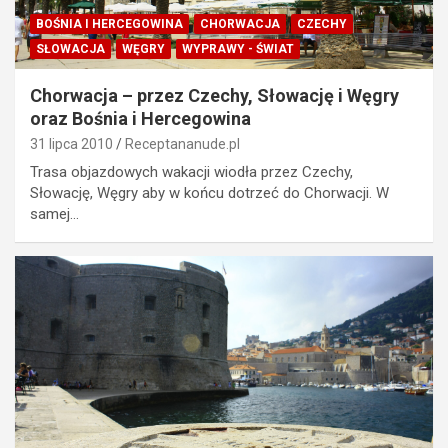
BOŚNIA I HERCEGOWINA
CHORWACJA
CZECHY
SŁOWACJA
WĘGRY
WYPRAWY - ŚWIAT
Chorwacja – przez Czechy, Słowację i Węgry
oraz Bośnia i Hercegowina
31 lipca 2010
Receptananude.pl
Trasa objazdowych wakacji wiodła przez Czechy,
Słowację, Węgry aby w końcu dotrzeć do Chorwacji. W
samej…