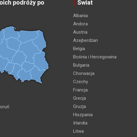
ich podróży po
Świat
Albania
Andora
Austria
Azejberdżan
Belgia
Bośnia i Hercegowina
Bułgaria
Chorwacja
Czechy
Francja
Grecja
Gruzja
oruń
Hiszpania
Irlandia
Litwa