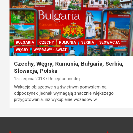
BUŁGARIA
CZECHY
RUMUNIA
SERBIA
SŁOWACJA
WĘGRY
WYPRAWY - ŚWIAT
Czechy, Węgry, Rumunia, Bułgaria, Serbia,
Słowacja, Polska
15 sierpnia 2018
Receptananude.pl
Wakacje objazdowe są świetnym pomysłem na
odpoczynek, jednak wymagają znacznie większego
przygotowania, niż wykupienie wczasów w…