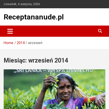
Skip
czwartek, 6 sierpnia, 2026
to
content
Receptananude.pl
Home
2014
wrzesień
Miesiąc:
wrzesień 2014