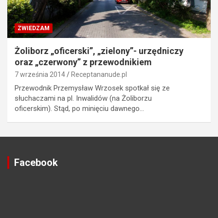
ZWIEDZAM
Żoliborz „oficerski”, „zielony”- urzędniczy
oraz „czerwony” z przewodnikiem
7 września 2014
Receptananude.pl
Przewodnik Przemysław Wrzosek spotkał się ze
słuchaczami na pl. Inwalidów (na Żoliborzu
oficerskim). Stąd, po minięciu dawnego…
Facebook