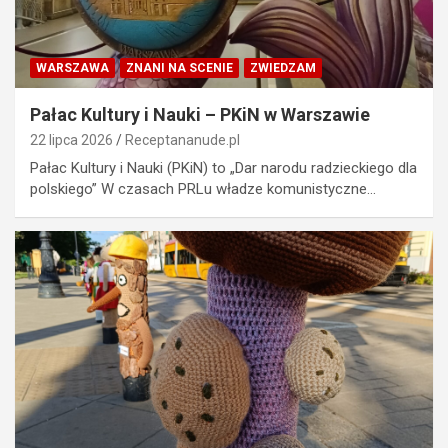
WARSZAWA
ZNANI NA SCENIE
ZWIEDZAM
Pałac Kultury i Nauki – PKiN w Warszawie
22 lipca 2026
Receptananude.pl
Pałac Kultury i Nauki (PKiN) to „Dar narodu radzieckiego dla
polskiego” W czasach PRLu władze komunistyczne…