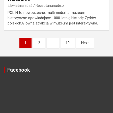
2 kwietnia 2026
Receptananude.pl
POLIN to nowoczesne, multimedialne muzeum
historyczne opowiadające 1000-letnią historię Żydów
polskich.Główną atrakcją w muzeum jest interaktywna…
Stronicowanie
1
2
…
19
Next
wpisów
Facebook