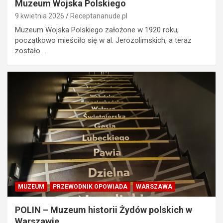
Muzeum Wojska Polskiego
9 kwietnia 2026
Receptananude.pl
Muzeum Wojska Polskiego założone w 1920 roku,
początkowo mieściło się w al. Jerozolimskich, a teraz
zostało…
MUZEUM
PRZEWODNIK OPOWIADA
WARSZAWA
POLIN – Muzeum historii Żydów polskich w
Warszawie