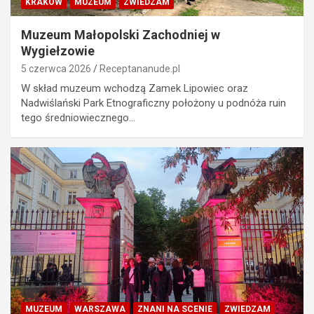
KRAKÓW
MUZEUM
ZWIEDZAM
Muzeum Małopolski Zachodniej w
Wygiełzowie
5 czerwca 2026
Receptananude.pl
W skład muzeum wchodzą Zamek Lipowiec oraz
Nadwiślański Park Etnograficzny położony u podnóża ruin
tego średniowiecznego…
MUZEUM
WARSZAWA
ZNANI NA SCENIE
ZWIEDZAM