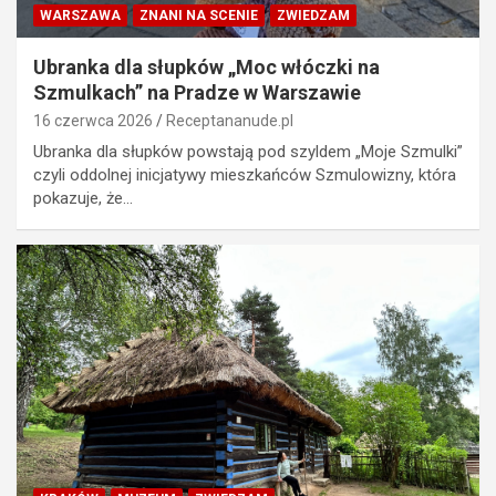
WARSZAWA
ZNANI NA SCENIE
ZWIEDZAM
Ubranka dla słupków „Moc włóczki na
Szmulkach” na Pradze w Warszawie
16 czerwca 2026
Receptananude.pl
Ubranka dla słupków powstają pod szyldem „Moje Szmulki”
czyli oddolnej inicjatywy mieszkańców Szmulowizny, która
pokazuje, że…