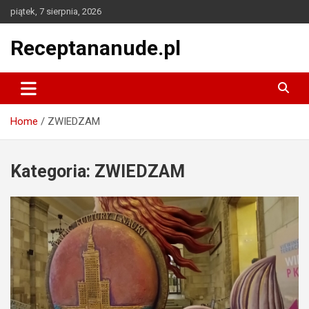
Skip
piątek, 7 sierpnia, 2026
to
content
Receptananude.pl
Home
ZWIEDZAM
Kategoria:
ZWIEDZAM