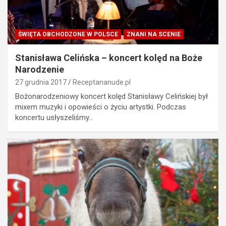
ŚWIĘTA OBCHODZONE W POLSCE
ZNANI NA SCENIE
Stanisława Celińska – koncert kolęd na Boże
Narodzenie
27 grudnia 2017
Receptananude.pl
Bożonarodzeniowy koncert kolęd Stanisławy Celińskiej był
mixem muzyki i opowieści o życiu artystki. Podczas
koncertu usłyszeliśmy…