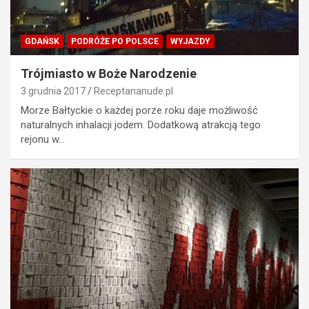
GDAŃSK
PODRÓŻE PO POLSCE
WYJAZDY
Trójmiasto w Boże Narodzenie
3 grudnia 2017
Receptananude.pl
Morze Bałtyckie o każdej porze roku daje możliwość
naturalnych inhalacji jodem. Dodatkową atrakcją tego
rejonu w…