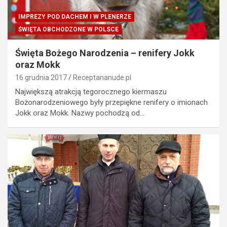
IMPREZY POD DACHEM I W PLENERZE
ŚWIĘTA OBCHODZONE W POLSCE
Święta Bożego Narodzenia – renifery Jokk
oraz Mokk
16 grudnia 2017
Receptananude.pl
Największą atrakcją tegorocznego kiermaszu
Bożonarodzeniowego były przepiękne renifery o imionach
Jokk oraz Mokk. Nazwy pochodzą od…