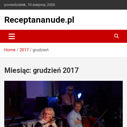
Skip
poniedziałek, 10 sierpnia, 2026
to
content
Receptananude.pl
Home
2017
grudzień
Miesiąc:
grudzień 2017