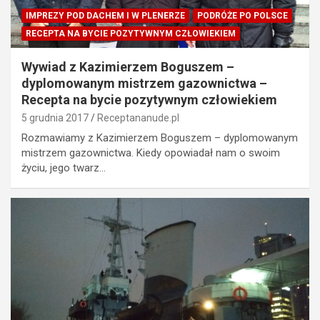
IMPREZY POD DACHEM I W PLENERZE
PODRÓŻE PO POLSCE
RECEPTA NA BYCIE POZYTYWNYM CZŁOWIEKIEM
Wywiad z Kazimierzem Boguszem –
dyplomowanym mistrzem gazownictwa –
Recepta na bycie pozytywnym człowiekiem
5 grudnia 2017
Receptananude.pl
Rozmawiamy z Kazimierzem Boguszem – dyplomowanym
mistrzem gazownictwa. Kiedy opowiadał nam o swoim
życiu, jego twarz…