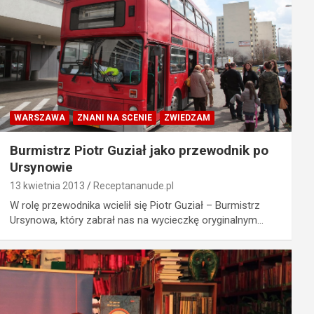
WARSZAWA
ZNANI NA SCENIE
ZWIEDZAM
Burmistrz Piotr Guział jako przewodnik po
Ursynowie
13 kwietnia 2013
Receptananude.pl
W rolę przewodnika wcielił się Piotr Guział – Burmistrz
Ursynowa, który zabrał nas na wycieczkę oryginalnym…