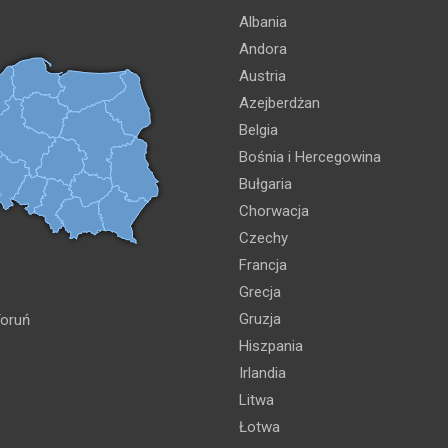
Albania
Andora
Austria
Azejberdżan
Belgia
Bośnia i Hercegowina
Bułgaria
Chorwacja
Czechy
Francja
Grecja
Gruzja
oruń
Hiszpania
Irlandia
Litwa
Łotwa