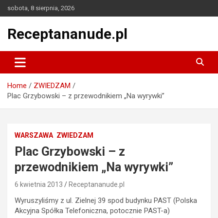
Skip
sobota, 8 sierpnia, 2026
to
content
Receptananude.pl
Home
ZWIEDZAM
Plac Grzybowski – z przewodnikiem „Na wyrywki”
WARSZAWA
ZWIEDZAM
Plac Grzybowski – z
przewodnikiem „Na wyrywki”
6 kwietnia 2013
Receptananude.pl
Wyruszyliśmy z ul. Zielnej 39 spod budynku PAST (Polska
Akcyjna Spółka Telefoniczna, potocznie PAST-a)