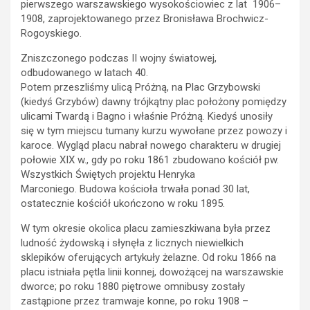
pierwszego warszawskiego wysokościowiec z lat 1906–
1908, zaprojektowanego przez Bronisława Brochwicz-
Rogoyskiego.
Zniszczonego podczas II wojny światowej,
odbudowanego w latach 40.
Potem przeszliśmy ulicą Próżną, na Plac Grzybowski
(kiedyś Grzybów) dawny trójkątny plac położony pomiędzy
ulicami Twardą i Bagno i właśnie Próżną. Kiedyś unosiły
się w tym miejscu tumany kurzu wywołane przez powozy i
karoce. Wygląd placu nabrał nowego charakteru w drugiej
połowie XIX w., gdy po roku 1861 zbudowano kościół pw.
Wszystkich Świętych projektu Henryka
Marconiego. Budowa kościoła trwała ponad 30 lat,
ostatecznie kościół ukończono w roku 1895.
W tym okresie okolica placu zamieszkiwana była przez
ludność żydowską i słynęła z licznych niewielkich
sklepików oferujących artykuły żelazne. Od roku 1866 na
placu istniała pętla linii konnej, dowożącej na warszawskie
dworce; po roku 1880 piętrowe omnibusy zostały
zastąpione przez tramwaje konne, po roku 1908 –