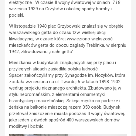
elektryczne. W czasie II wojny światowej w dniach 7 i 8
września 1939 na Grzybów i okolicę spadły bomby i
pociski.
W listopadzie 1940 plac Grzybowski znalazł się w obrębie
warszawskiego getta do czasu tzw. wielkiej akcji
likwidacyjnej, w czasie której wywieziono większość
mieszkańców getta do obozu zagłady Treblinka, w sierpniu
1942, zlikwidowano „małe getto”.
Mieszkania w budynkach znajdujących się przy placu i
przyległych ulicach zasiedliła polska ludność.
Spacer zakończyliśmy przy Synagodze im. Nożyków, która
została wzniesiona na ul. Twardej 6
w latach 1898-1902
według projektu nieznanego architekta. Zbudowano ją w
stylu neoromańskim, z elementami ornamentyki
bizantyjskiej i mauretańskiej. Sekcja męska na parterze i
żeńska na balkonie mieszczą razem 350 osób. Budynek
przetrwał zniszczenie miasta podczas II wojny światowej,
jako jeden z dwóch spośród 400 warszawskich domów
modlitwy i bożnic.