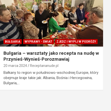
BUŁGARIA
WYPRAWY - ŚWIAT
ZJEDZ I WYPIJ W PODRÓŻY
Bułgaria – warsztaty jako recepta na nudę w
Przynieś-Wynieś-Porozmawiaj
20 marca 2024
Receptananude.pl
Bałkany to region w południowo-wschodniej Europie, który
obejmuje kraje takie jak: Albania, Bośnia i Hercegowina,
Bułgaria,…