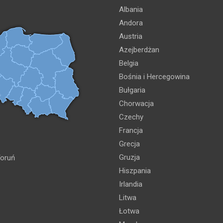
Albania
Andora
Austria
Azejberdżan
Belgia
Bośnia i Hercegowina
Bułgaria
Chorwacja
Czechy
Francja
Grecja
Gruzja
oruń
Hiszpania
Irlandia
Litwa
Łotwa