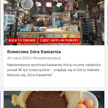
RUCH TO ZDROWIE
ZJEDZ I WYPIJ W PODRÓŻY
Rowerowa Góra Kawiarnia
26 marca 2024
Receptananude.pl
Najsłynniejsza sportowa kawiarnia, którą rocznie odwiedza
ponad 40 tyś rowerzystów – znajduje się w Górze Kalwarii.
Nazywa się „Góra Kawiarnia”.…