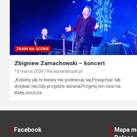
ZNANI NA SCENIE
Zbigniew Zamachowski – koncert
10 marca 2024
Receptananude.pl
„Kobiety jak te kwiaty nie podniecaj się,Powąchać tak
dotykać nie,Gdy przyjdzie wiosna,Przyjmij ten cios na
klatę,Jeszcze…
Facebook
Mapa mo