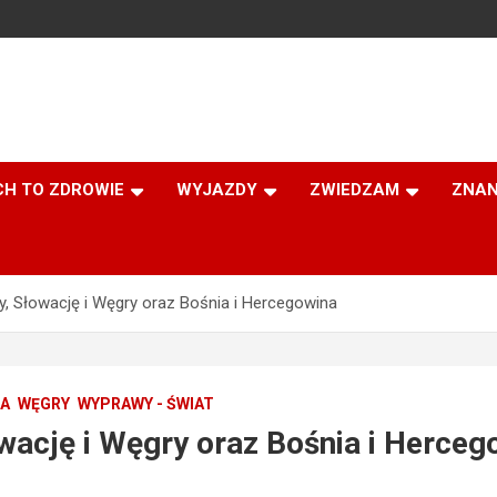
CH TO ZDROWIE
WYJAZDY
ZWIEDZAM
ZNAN
, Słowację i Węgry oraz Bośnia i Hercegowina
A
WĘGRY
WYPRAWY - ŚWIAT
wację i Węgry oraz Bośnia i Herceg