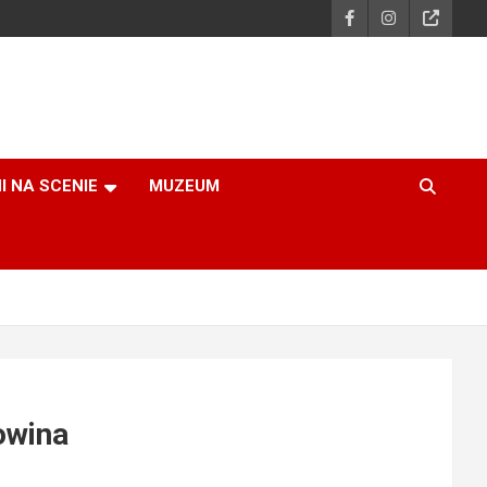
I NA SCENIE
MUZEUM
owina