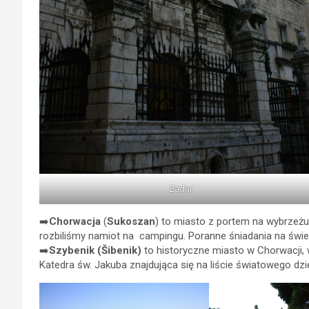
Zadar
➡️
Chorwacja
(
Sukoszan
) to miasto z portem na wybrzeżu
rozbiliśmy namiot na campingu. Poranne śniadania na św
➡️
Szybenik (Šibenik)
to historyczne miasto w Chorwacji, 
Katedra św. Jakuba znajdująca się na liście światowego dz