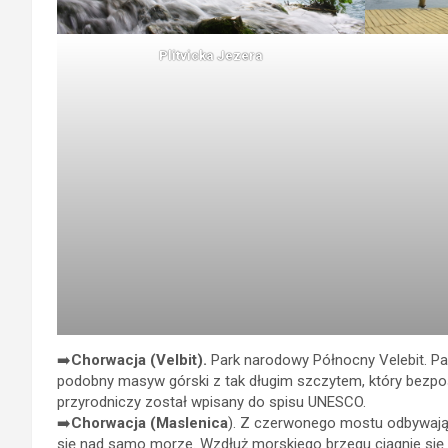
Plitvicka Jezera
➡️
Chorwacja (Velbit).
Park narodowy Północny Velebit. Pas
podobny masyw górski z tak długim szczytem, który bezpośr
przyrodniczy został wpisany do spisu UNESCO.
➡️
Chorwacja (Maslenica
). Z czerwonego mostu odbywają s
się nad samo morze. Wzdłuż morskiego brzegu ciągnie się 