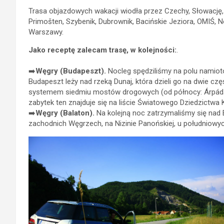
Trasa objazdowych wakacji wiodła przez Czechy, Słowację,
Primošten, Szybenik, Dubrownik, Bacińskie Jeziora, OMIŚ, 
Warszawy.
Jako receptę zalecam trasę, w kolejności:
.
➡️
Węgry (Budapeszt).
Nocleg spędziliśmy na polu namio
Budapeszt leży nad rzeką Dunaj, która dzieli go na dwie cz
systemem siedmiu mostów drogowych (od północy: Árpáda, 
zabytek ten znajduje się na liście Światowego Dziedzictwa
➡️
Węgry
(Balaton).
Na kolejną noc zatrzymaliśmy się nad 
zachodnich Węgrzech, na Nizinie Panońskiej, u południow