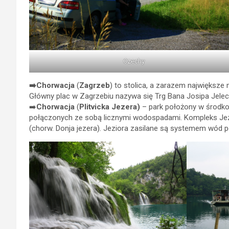
Czechy
➡️Chorwacja
(
Zagrzeb
) to stolica, a zarazem największ
Główny plac w Zagrzebiu nazywa się Trg Bana Josipa Jeleci
➡️
Chorwacja
(
Plitvicka Jezera)
– park położony w środko
połączonych ze sobą licznymi wodospadami. Kompleks Jezio
(chorw. Donja jezera). Jeziora zasilane są systemem wód pow