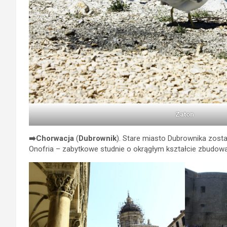
Zaton
➡️Chorwacja
(
Dubrownik
). Stare miasto Dubrownika zosta
Onofria – zabytkowe studnie o okrągłym kształcie zbudowan