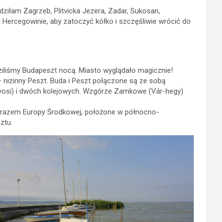
iłam Zagrzeb, Plitvicka Jezera, Zadar, Sukosan,
 Hercegowinie, aby zatoczyć kółko i szczęśliwie wrócić do
iliśmy Budapeszt nocą. Miasto wyglądało magicznie!
– nizinny Peszt. Buda i Peszt połączone są ze sobą
nyosi) i dwóch kolejowych. Wzgórze Zamkowe (Vár-hegy)
 zarazem Europy Środkowej, położone w północno-
ztu.