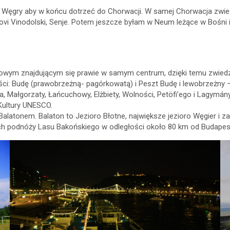
 Węgry aby w końcu dotrzeć do Chorwacji. W samej Chorwacja zwiedz
Novi Vinodolski, Senje. Potem jeszcze byłam w Neum leżące w Bośni i
towym znajdującym się prawie w samym centrum, dzięki temu zwiedz
ęści: Budę (prawobrzeżną- pagórkowatą) i Peszt Budę i lewobrzeżny 
Małgorzaty, Łańcuchowy, Elżbiety, Wolności, Petöfi’ego i Lagymá
 Kultury UNESCO.
Balatonem. Balaton to Jezioro Błotne, największe jezioro Węgier i
ych podnóży Lasu Bakońskiego w odległości około 80 km od Budapes