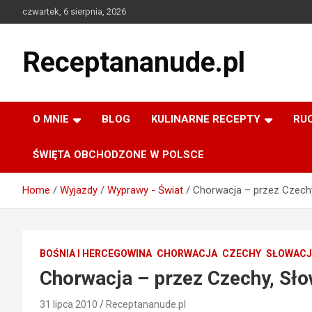
Skip
czwartek, 6 sierpnia, 2026
to
content
Receptananude.pl
O MNIE
BLOG
KULINARNE RECEPTY
RU
ŚWIĘTA OBCHODZONE W POLSCE
Home
Wyjazdy
Wyprawy - Świat
Chorwacja – przez Czechy
BOŚNIA I HERCEGOWINA
CHORWACJA
CZECHY
SŁOWACJ
Chorwacja – przez Czechy, Sło
31 lipca 2010
Receptananude.pl