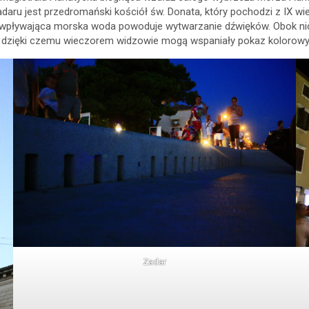
aru jest przedromański kościół św. Donata, który pochodzi z IX wi
wpływająca morska woda powoduje wytwarzanie dźwięków. Obok nich 
mi, dzięki czemu wieczorem widzowie mogą wspaniały pokaz koloro
Zadar