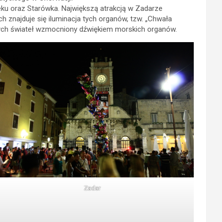
eku oraz Starówka. Największą atrakcją w Zadarze
znajduje się iluminacja tych organów, tzw. „Chwała
wych świateł wzmocniony dźwiękiem morskich organów.
Zadar