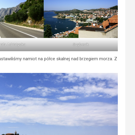
rala Adriatycka
Szybenik
ustawiliśmy namiot na półce skalnej nad brzegiem morza. Z