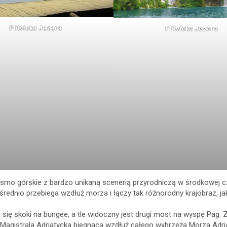
Plitvicka Jezera
Plitvicka Jezera
mo górskie z bardzo unikaną scenerią przyrodniczą w środkowej częś
ednio przebiega wzdłuż morza i łączy tak różnorodny krajobraz, jak
ię skoki na bungee, a tle widoczny jest drugi most na wyspę Pag. Z 
Magistrala Adriatycka biegnąca wzdłuż całego wybrzeża Morza Adri