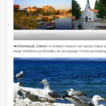
Miasteczko Sukosan
Sukosn
➡️Chorwacja
(
Zaton
) to kolejne miejsce na naszej mapie
niego mieliśmy już bliziutko do wiszącego mostu prowad