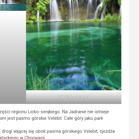
Plitvicka Jezera
ci regionu Licko-senjkiego. Na Jadranie nie istnieje
im jest pasmo górskie Velebit. Całe góry jako park
drogi wijącej się obok pasma górskiego Velebit, zjeżdża
atyckiego w Chorwacji.